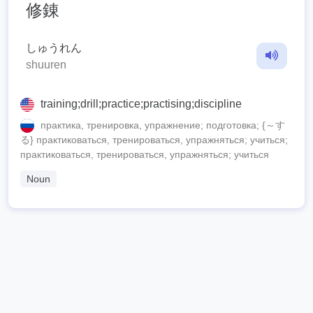
修錬
しゅうれん
shuuren
training;drill;practice;practising;discipline
практика, тренировка, упражнение; подготовка; {～す
る} практиковаться, тренироваться, упражняться; учиться;
практиковаться, тренироваться, упражняться; учиться
Noun