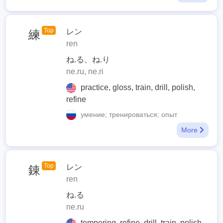
Top
レン
練
ren
ね.る、ね.り
ne.ru, ne.ri
practice, gloss, train, drill, polish,
refine
умение; тренироваться; опыт
More
Top
レン
錬
ren
ね.る
ne.ru
tempering, refine, drill, train, polish