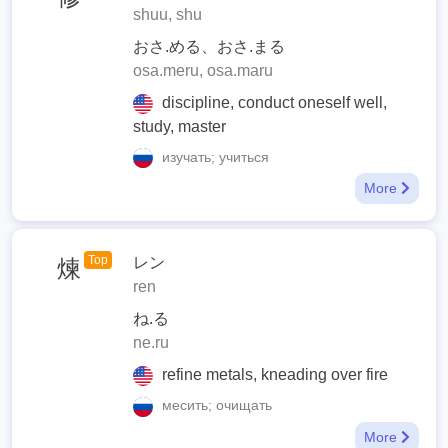
shuu, shu
おさ.める、おさ.まる
osa.meru, osa.maru
discipline, conduct oneself well,
study, master
изучать; учиться
More
Top
レン
煉
ren
ね.る
ne.ru
refine metals, kneading over fire
месить; очищать
More