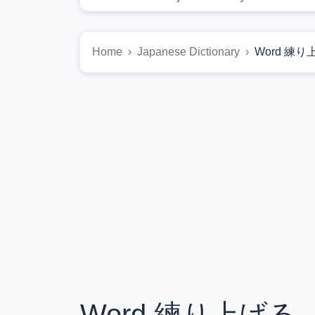
Home
Japanese Dictionary
Word 練り
Word 練り上げる