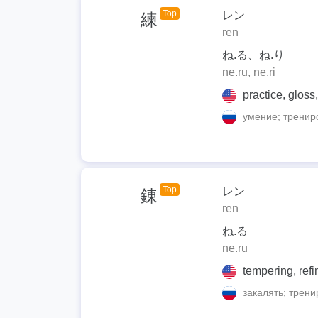
Top
レン
練
ren
ね.る、ね.り
ne.ru, ne.ri
practice, gloss, 
умение; трениро
Top
レン
錬
ren
ね.る
ne.ru
tempering, refine
закалять; трени