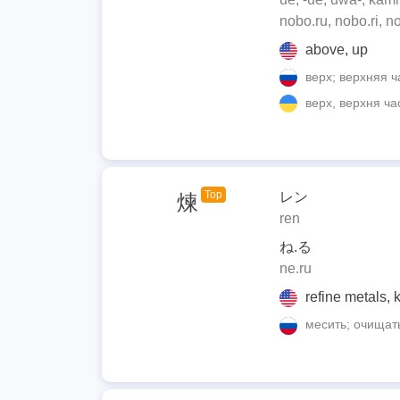
nobo.ru, nobo.ri, n
above, up
верх; верхняя ч
верх, верхня ча
Top
レン
煉
ren
ね.る
ne.ru
refine metals, 
месить; очищат