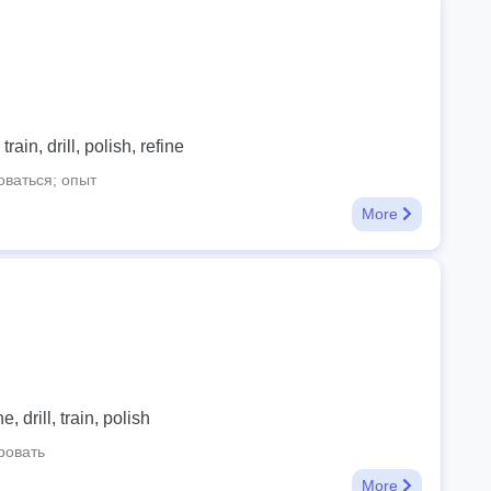
train, drill, polish, refine
ваться; опыт
More
, drill, train, polish
ровать
More