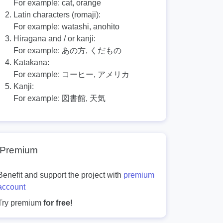
For example:
cat, orange
Latin characters (romaji):
For example:
watashi, anohito
Hiragana and / or kanji:
For example:
あの方, くだもの
Katakana:
For example:
コーヒー, アメリカ
Kanji:
For example:
図書館, 天気
Premium
Benefit and support the project with
premium
account
Try premium
for free!