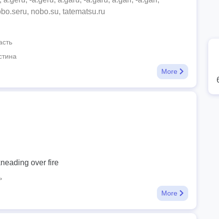
obo.seru, nobo.su, tatematsu.ru
асть
стина
More
kneading over fire
ь
More