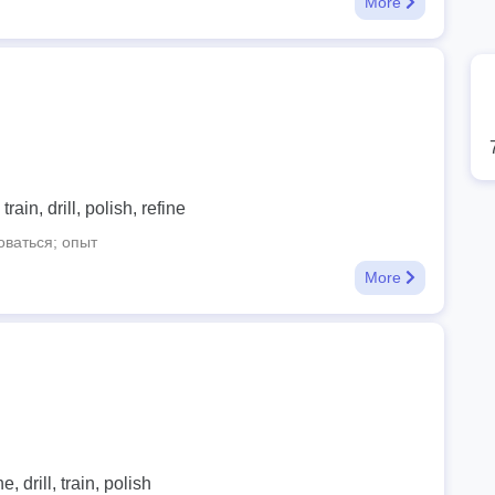
More
train, drill, polish, refine
ваться; опыт
More
, drill, train, polish