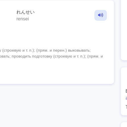
れんせい
rensei
(строевую и т. п.); (прям. и перен.) выковывать;
ть; проводить подготовку (строевую и т. п.); (прям. и