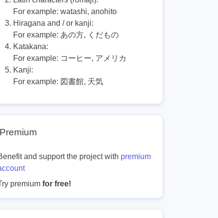
For example:
watashi, anohito
Hiragana and / or kanji:
For example:
あの方, くだもの
Katakana:
For example:
コーヒー, アメリカ
Kanji:
For example:
図書館, 天気
Premium
Benefit and support the project with
premium
account
Try premium
for free!