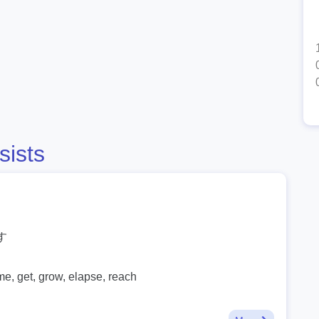
sists
す
me, get, grow, elapse, reach