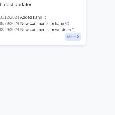
Latest updates
10/12/2024
Added kanji
金
08/29/2024
New comments for kanji
娼
02/29/2024
New comments for words
べこ
More