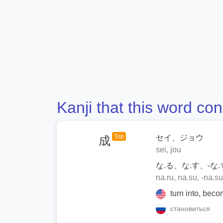
Kanji that this word con
Top
セイ、ジョウ
成
sei, jou
な.る、な.す、-な.
na.ru, na.su, -na.su
turn into, beco
становиться