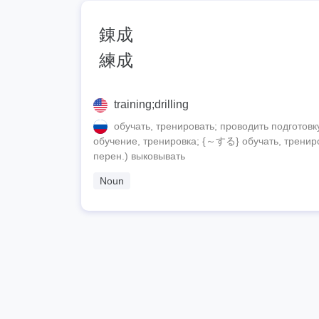
錬成
練成
training;drilling
обучать, тренировать; проводить подготовку 
обучение, тренировка; {～する} обучать, тренирова
перен.) выковывать
Noun