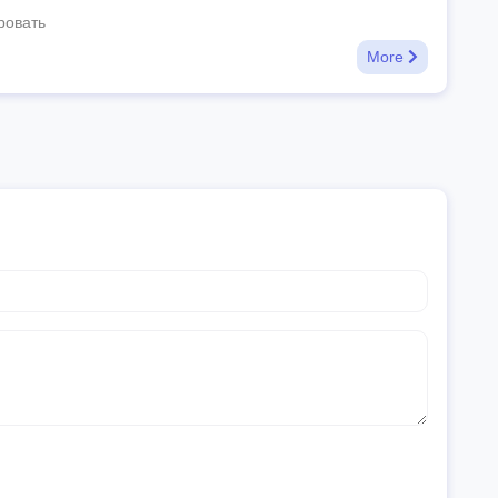
ровать
More