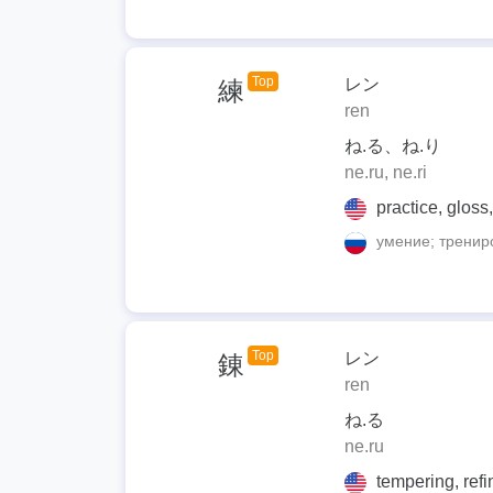
Top
レン
練
ren
ね.る、ね.り
ne.ru, ne.ri
practice, gloss, 
умение; трениро
Top
レン
錬
ren
ね.る
ne.ru
tempering, refine