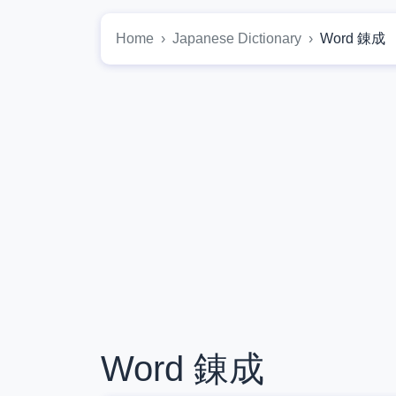
Home
Japanese Dictionary
Word 錬成
Word 錬成