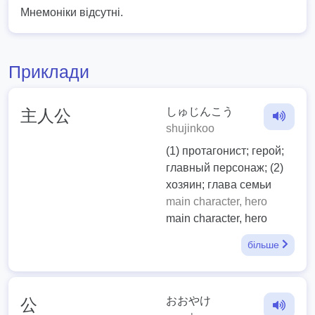
Мнемоніки відсутні.
Приклади
しゅじんこう
主人公
shujinkoo
(1) протагонист; герой;
главный персонаж; (2)
хозяин; глава семьи
main character, hero
main character, hero
більше
おおやけ
公