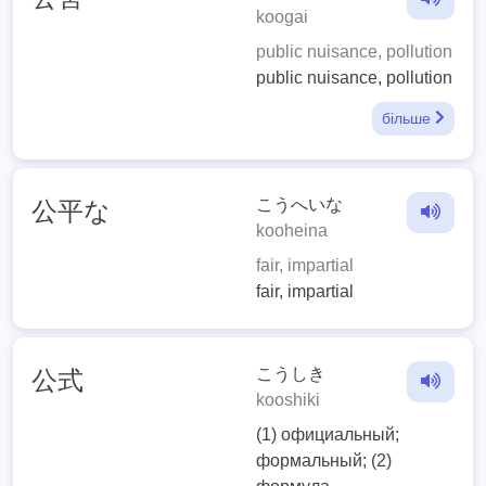
koogai
public nuisance, pollution
public nuisance, pollution
більше
こうへいな
公平な
kooheina
fair, impartial
fair, impartial
こうしき
公式
kooshiki
(1) официальный;
формальный; (2)