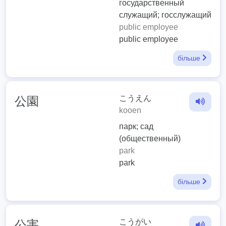
государственный
служащий; госслужащий
public employee
public employee
більше
こうえん
公園
kooen
парк; сад
(общественный)
park
park
більше
こうがい
公害