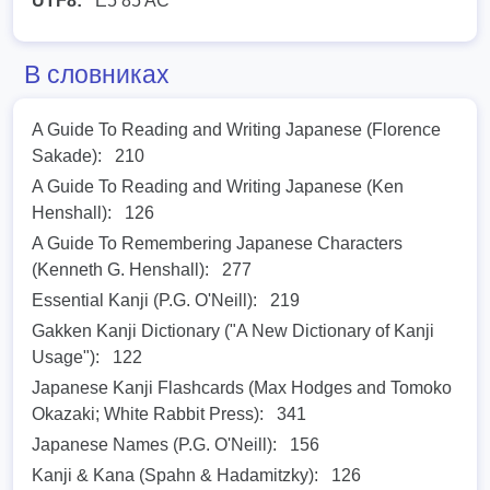
UTF8:
E5 85 AC
В словниках
A Guide To Reading and Writing Japanese (Florence
Sakade):
210
A Guide To Reading and Writing Japanese (Ken
Henshall):
126
A Guide To Remembering Japanese Characters
(Kenneth G. Henshall):
277
Essential Kanji (P.G. O'Neill):
219
Gakken Kanji Dictionary ("A New Dictionary of Kanji
Usage"):
122
Japanese Kanji Flashcards (Max Hodges and Tomoko
Okazaki; White Rabbit Press):
341
Japanese Names (P.G. O'Neill):
156
Kanji & Kana (Spahn & Hadamitzky):
126