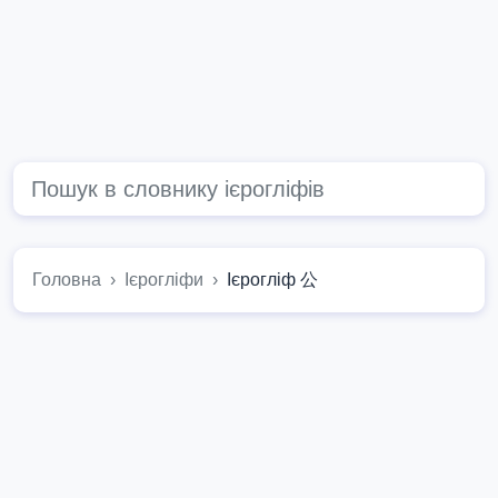
Головна
Ієрогліфи
Ієрогліф 公