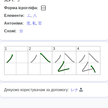
JLPT:
3
Форма ієрогліфа:
Елементи:
厶
,
八
Антоніми:
党
,
私
,
官
Схожі:
分
1
2
3
4
Дякуємо користувачам за допомогу:
レナ