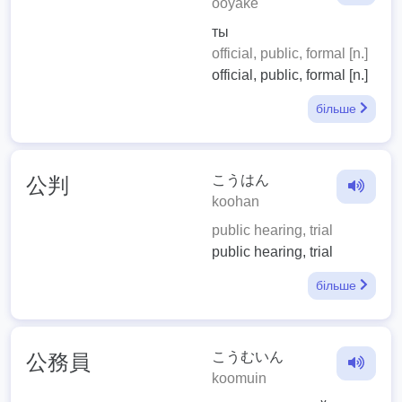
ooyake
ты
official, public, formal [n.]
official, public, formal [n.]
більше
こうはん
公判
koohan
public hearing, trial
public hearing, trial
більше
こうむいん
公務員
koomuin