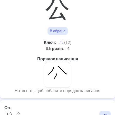
公
В обране
⼋
Ключ:
(12)
Штрихів:
4
Порядок написання
Натисніть, щоб побачити порядок написання
Он:
コウ、ク