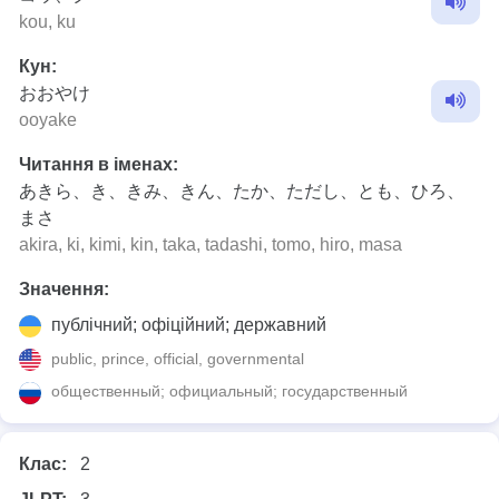
kou, ku
Кун:
おおやけ
ooyake
Читання в іменах:
あきら、き、きみ、きん、たか、ただし、とも、ひろ、
まさ
akira, ki, kimi, kin, taka, tadashi, tomo, hiro, masa
Значення:
публічний; офіційний; державний
public, prince, official, governmental
общественный; официальный; государственный
Клас:
2