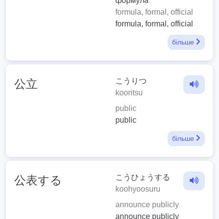
формула
formula, formal, official
formula, formal, official
більше
こうりつ
公立
kooritsu
public
public
більше
こうひょうする
公表する
koohyoosuru
announce publicly
announce publicly