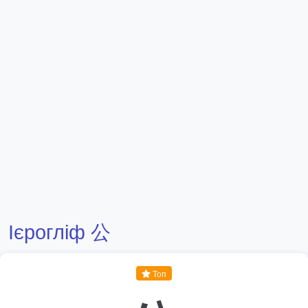
Ієрогліф 公
Топ