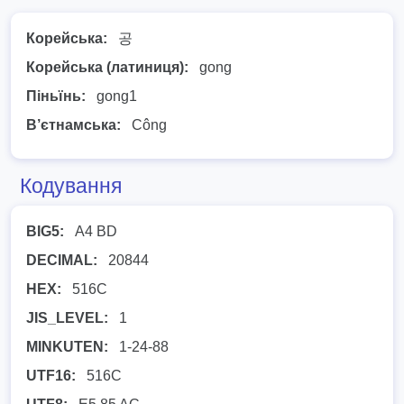
Корейська:
공
Корейська (латиниця):
gong
Піньїнь:
gong1
В’єтнамська:
Công
Кодування
BIG5:
A4 BD
DECIMAL:
20844
HEX:
516C
JIS_LEVEL:
1
MINKUTEN:
1-24-88
UTF16:
516C