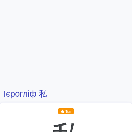
Ієрогліф 私
Топ