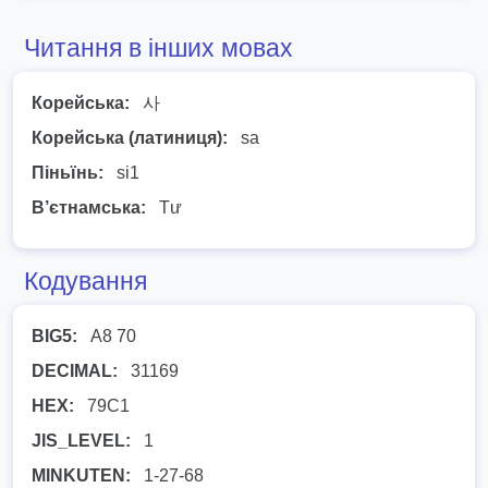
Читання в інших мовах
Корейська:
사
Корейська (латиниця):
sa
Піньїнь:
si1
В’єтнамська:
Tư
Кодування
BIG5:
A8 70
DECIMAL:
31169
HEX:
79C1
JIS_LEVEL:
1
MINKUTEN:
1-27-68