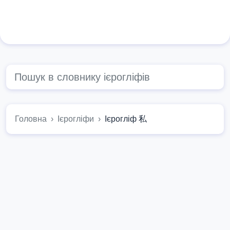
Головна
Ієрогліфи
Ієрогліф 私