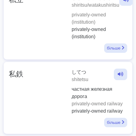
shiritsu/watakushiritsu
privately-owned
(institution)
privately-owned
(institution)
більше
してつ
私鉄
shitetsu
частная железная
дорога
privately-owned railway
privately-owned railway
більше