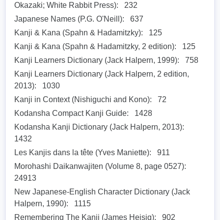
Okazaki; White Rabbit Press):
232
Japanese Names (P.G. O'Neill):
637
Kanji & Kana (Spahn & Hadamitzky):
125
Kanji & Kana (Spahn & Hadamitzky, 2 edition):
125
Kanji Learners Dictionary (Jack Halpern, 1999):
758
Kanji Learners Dictionary (Jack Halpern, 2 edition,
2013):
1030
Kanji in Context (Nishiguchi and Kono):
72
Kodansha Compact Kanji Guide:
1428
Kodansha Kanji Dictionary (Jack Halpern, 2013):
1432
Les Kanjis dans la tête (Yves Maniette):
911
Morohashi Daikanwajiten (Volume 8, page 0527):
24913
New Japanese-English Character Dictionary (Jack
Halpern, 1990):
1115
Remembering The Kanji (James Heisig):
902