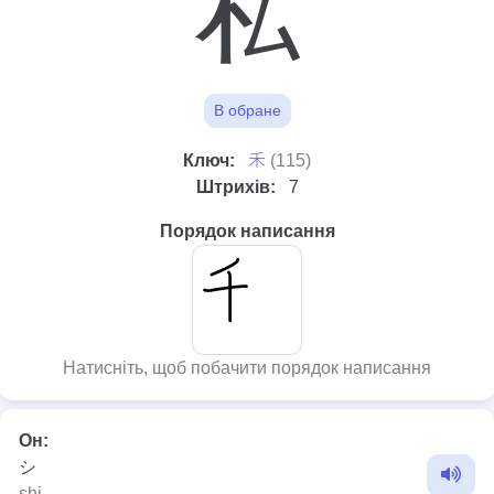
私
В обране
⽲
Ключ:
(115)
Штрихів:
7
Порядок написання
Натисніть, щоб побачити порядок написання
Он:
シ
shi