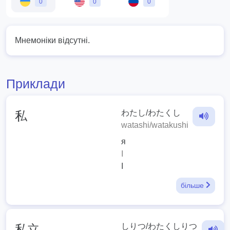
0
0
0
Мнемоніки відсутні.
Приклади
わたし/わたくし
私
watashi/watakushi
я
I
I
більше
しりつ/わたくしりつ
私立