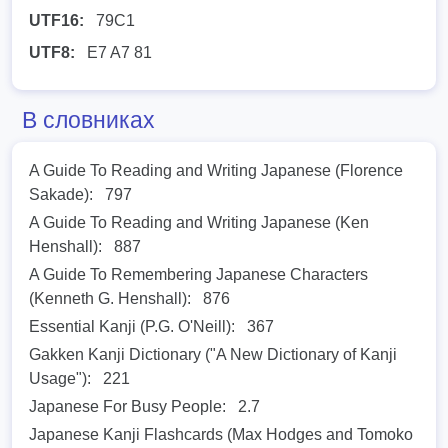
UTF16:
79C1
UTF8:
E7 A7 81
В словниках
A Guide To Reading and Writing Japanese (Florence
Sakade):
797
A Guide To Reading and Writing Japanese (Ken
Henshall):
887
A Guide To Remembering Japanese Characters
(Kenneth G. Henshall):
876
Essential Kanji (P.G. O'Neill):
367
Gakken Kanji Dictionary ("A New Dictionary of Kanji
Usage"):
221
Japanese For Busy People:
2.7
Japanese Kanji Flashcards (Max Hodges and Tomoko