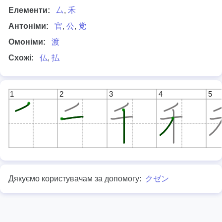
Елементи:
厶
,
禾
Антоніми:
官
,
公
,
党
Омоніми:
渡
Схожі:
仏
,
払
1
2
3
4
5
Дякуємо користувачам за допомогу:
クゼン