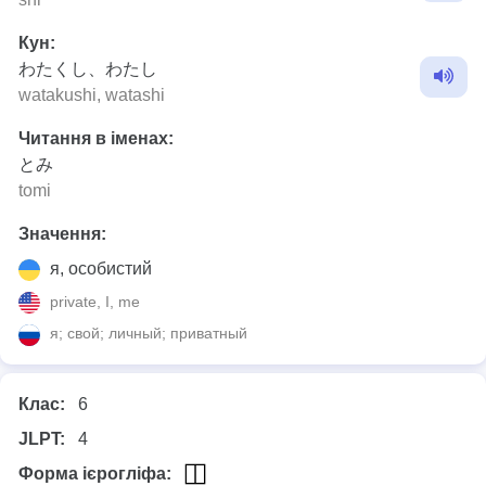
Кун:
わたくし、わたし
watakushi, watashi
Читання в іменах:
とみ
tomi
Значення:
я, особистий
private, I, me
я; свой; личный; приватный
Клас:
6
JLPT:
4
Форма ієрогліфа: