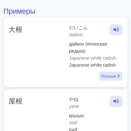
Примеры
だいこん
大根
daikon
дайкон (японская
редька)
Japanese white radish
Japanese white radish
больше
やね
屋根
yane
крыша
roof
roof