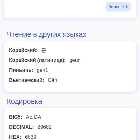
больше
Чтение в других языках
Корейский:
근
Корейский (латиница):
geun
Пиньинь:
gen1
Вьетнамский:
Căn
Кодировка
BIG5:
AE DA
DECIMAL:
26681
HEX:
6839