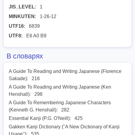
JIS_LEVEL:
1
MINKUTEN:
1-26-12
UTF16:
6839
UTF8:
E6 A0 B9
В словарях
A Guide To Reading and Writing Japanese (Florence
Sakade):
216
A Guide To Reading and Writing Japanese (Ken
Henshall):
298
A Guide To Remembering Japanese Characters
(Kenneth G. Henshall):
282
Essential Kanji (P.G. O'Neill):
425
Gakken Kanji Dictionary ("A New Dictionary of Kanji
Usage"):
535