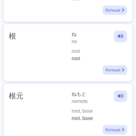
больше
ね
根
ne
root
root
больше
ねもと
根元
nemoto
root, base
root, base
больше