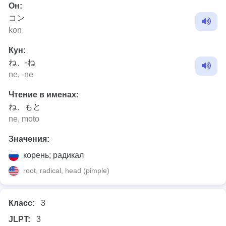
Он:
コン
kon
Кун:
ね、-ね
ne, -ne
Чтение в именах:
ね、もと
ne, moto
Значения:
корень; радикал
root, radical, head (pimple)
Класс:
3
JLPT:
3