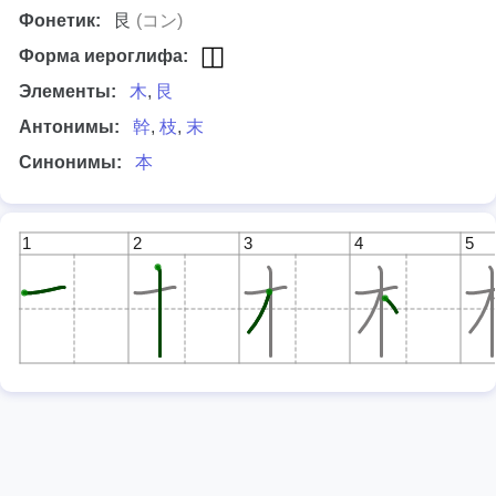
Фонетик:
艮
(コン)
Форма иероглифа:
Элементы:
木
,
艮
Антонимы:
幹
,
枝
,
末
Синонимы:
本
1
2
3
4
5