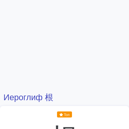
Иероглиф 根
Топ