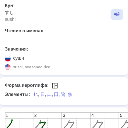
Кун:
すし
sushi
Чтение в именах:
-
Значения:
суши
sushi, seasoned rice
Форма иероглифа:
Элементы:
匕
,
日
,
灬
,
田
,
旨
,
魚
1
2
3
4
5