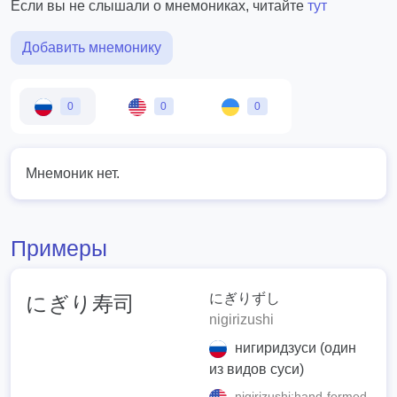
Если вы не слышали о мнемониках, читайте
тут
Добавить мнемонику
0
0
0
Мнемоник нет.
Примеры
にぎりずし
にぎり寿司
nigirizushi
нигиридзуси (один
из видов суси)
nigirizushi;hand-formed