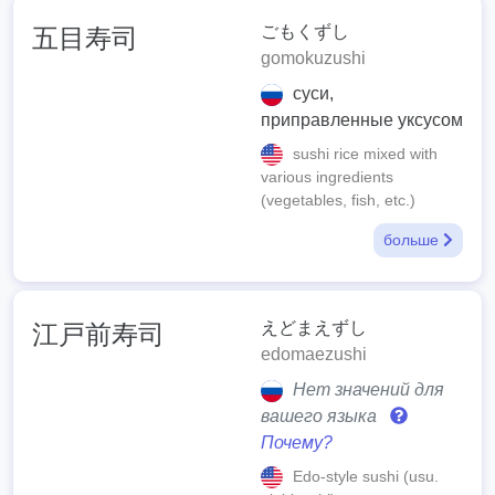
ごもくずし
五目寿司
gomokuzushi
суси,
приправленные уксусом
sushi rice mixed with
various ingredients
(vegetables, fish, etc.)
больше
えどまえずし
江戸前寿司
edomaezushi
Нет значений для
вашего языка
Почему?
Edo-style sushi (usu.