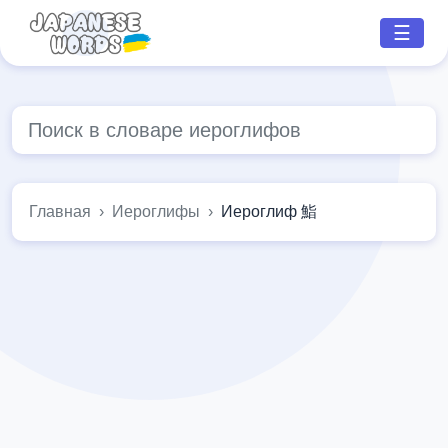
☰
Главная
Иероглифы
Иероглиф 鮨