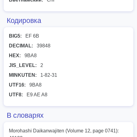
Кодировка
BIG5:
EF 6B
DECIMAL:
39848
HEX:
9BA8
JIS_LEVEL:
2
MINKUTEN:
1-82-31
UTF16:
9BA8
UTF8:
E9 AE A8
В словарях
Morohashi Daikanwajiten (Volume 12, page 0741):