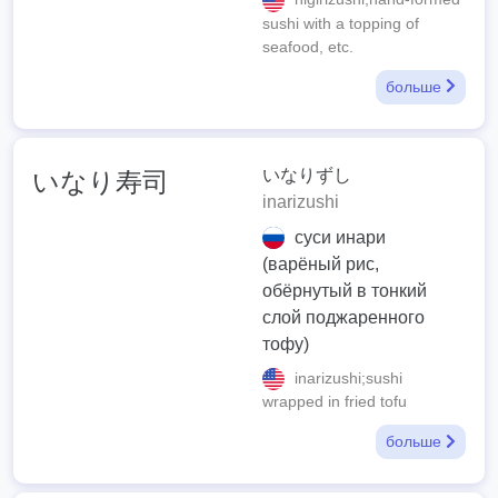
sushi with a topping of
seafood, etc.
больше
いなりずし
いなり寿司
inarizushi
суси инари
(варёный рис,
обёрнутый в тонкий
слой поджаренного
тофу)
inarizushi;sushi
wrapped in fried tofu
больше