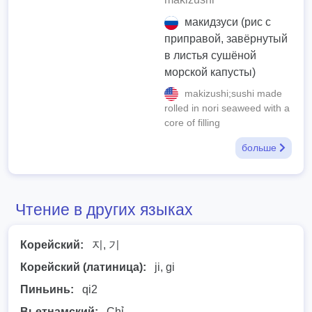
макидзуси (рис с
приправой, завёрнутый
в листья сушёной
морской капусты)
makizushi;sushi made
rolled in nori seaweed with a
core of filling
больше
Чтение в других языках
Корейский:
지, 기
Корейский (латиница):
ji, gi
Пиньинь:
qi2
Вьетнамский:
Chỉ