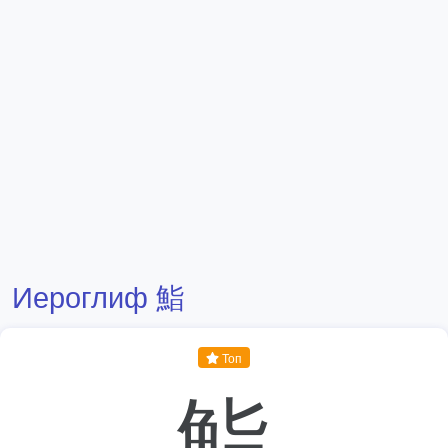
Иероглиф 鮨
Топ
鮨