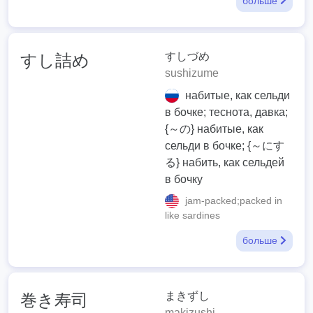
больше
すしづめ
すし詰め
sushizume
набитые, как сельди
в бочке; теснота, давка;
{～の} набитые, как
сельди в бочке; {～にす
る} набить, как сельдей
в бочку
jam-packed;packed in
like sardines
больше
まきずし
巻き寿司
makizushi