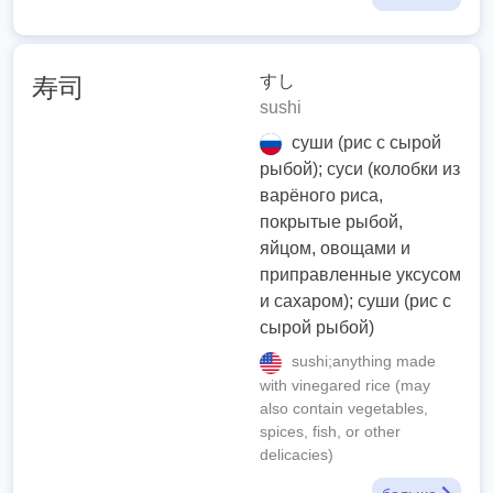
すし
寿司
sushi
суши (рис с сырой
рыбой); суси (колобки из
варёного риса,
покрытые рыбой,
яйцом, овощами и
приправленные уксусом
и сахаром); суши (рис с
сырой рыбой)
sushi;anything made
with vinegared rice (may
also contain vegetables,
spices, fish, or other
delicacies)