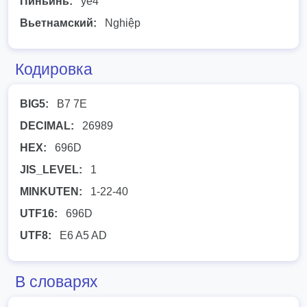
Пиньинь:
ye4
Вьетнамский:
Nghiệp
Кодировка
BIG5:
B7 7E
DECIMAL:
26989
HEX:
696D
JIS_LEVEL:
1
MINKUTEN:
1-22-40
UTF16:
696D
UTF8:
E6 A5 AD
В словарях