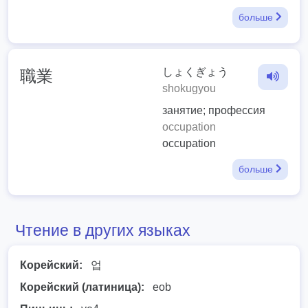
больше
しょくぎょう
職業
shokugyou
занятие; профессия
occupation
occupation
больше
Чтение в других языках
Корейский:
업
Корейский (латиница):
eob