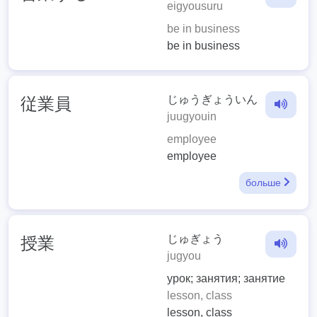
eigyousuru
be in business
be in business
じゅうぎょういん
従業員
juugyouin
employee
employee
больше
じゅぎょう
授業
jugyou
урок; занятия; занятие
lesson, class
lesson, class