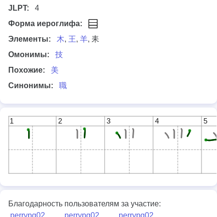
JLPT:
4
Форма иероглифа:
Элементы:
木
,
王
,
羊
, 耒
Омонимы:
技
Похожие:
美
Синонимы:
職
1
2
3
4
5
Благодарность пользователям за участие:
perrypg02
,
perrypg02
,
perrypg02