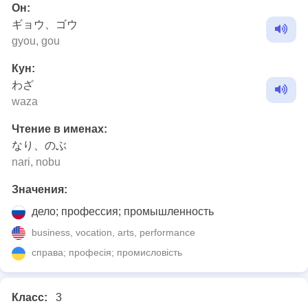
Он:
ギョウ、ゴウ
gyou, gou
Кун:
わざ
waza
Чтение в именах:
なり、のぶ
nari, nobu
Значения:
дело; профессия; промышленность
business, vocation, arts, performance
справа; професія; промисловість
Класс:
3