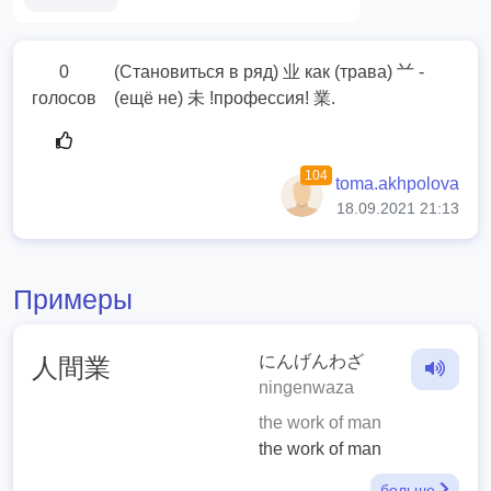
0
(Становиться в ряд) 业 как (трава) 䒑 -
голосов
(ещё не) 未 !профессия! 業.
104
toma.akhpolova
18.09.2021 21:13
Примеры
にんげんわざ
人間業
ningenwaza
the work of man
the work of man
больше