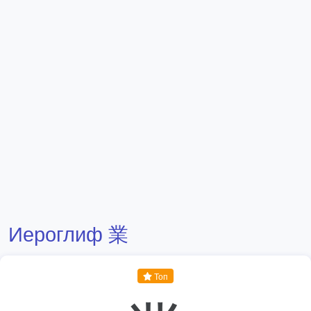
Иероглиф 業
Топ