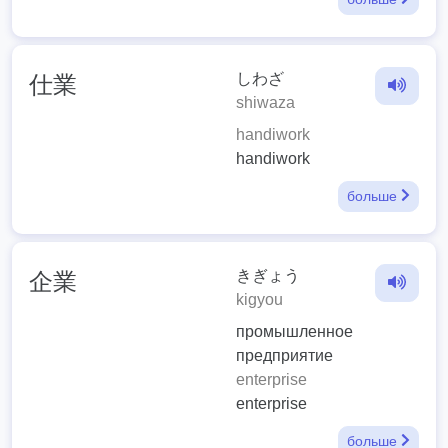
しわざ
仕業
shiwaza
handiwork
handiwork
больше
きぎょう
企業
kigyou
промышленное
предприятие
enterprise
enterprise
больше