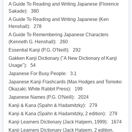
A Guide To Reading and Writing Japanese (Florence
Sakade):
380
A Guide To Reading and Writing Japanese (Ken
Henshall):
278
A Guide To Remembering Japanese Characters
(Kenneth G. Henshall):
260
Essential Kanji (P.G. O'Neill):
292
Gakken Kanji Dictionary ("A New Dictionary of Kanji
Usage"):
54
Japanese For Busy People:
3.1
Japanese Kanji Flashcards (Max Hodges and Tomoko
Okazaki; White Rabbit Press):
199
Japanese Names (P.G. O'Neill):
2024
Kanji & Kana (Spahn & Hadamitzky):
279
Kanji & Kana (Spahn & Hadamitzky, 2 edition):
279
Kanji Learners Dictionary (Jack Halpern, 1999):
1674
Kanji Learners Dictionary (Jack Halpern, 2 edition,