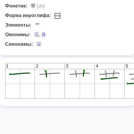
Фонетик:
華
(カ)
Форма иероглифа:
Элементы:
艹
Омонимы:
花
,
鼻
Синонимы:
栄
1
2
3
4
5