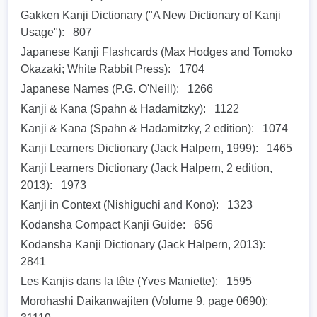
Gakken Kanji Dictionary ("A New Dictionary of Kanji
Usage"):
807
Japanese Kanji Flashcards (Max Hodges and Tomoko
Okazaki; White Rabbit Press):
1704
Japanese Names (P.G. O'Neill):
1266
Kanji & Kana (Spahn & Hadamitzky):
1122
Kanji & Kana (Spahn & Hadamitzky, 2 edition):
1074
Kanji Learners Dictionary (Jack Halpern, 1999):
1465
Kanji Learners Dictionary (Jack Halpern, 2 edition,
2013):
1973
Kanji in Context (Nishiguchi and Kono):
1323
Kodansha Compact Kanji Guide:
656
Kodansha Kanji Dictionary (Jack Halpern, 2013):
2841
Les Kanjis dans la tête (Yves Maniette):
1595
Morohashi Daikanwajiten (Volume 9, page 0690):