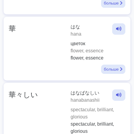
больше
はな
華
hana
цветок
flower, essence
flower, essence
больше
はなばなしい
華々しい
hanabanashii
spectacular, brilliant,
glorious
spectacular, brilliant,
glorious