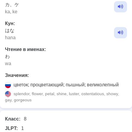
カ、ケ
ka, ke
Кун:
はな
hana
Чтение в именах:
わ
wa
Значения:
цветок; процветающий; пышный; великолепный
splendor, flower, petal, shine, luster, ostentatious, showy,
gay, gorgeous
Класс:
8
JLPT:
1