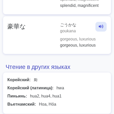
splendid, magnificent
ごうかな
豪華な
goukana
gorgeous, luxurious
gorgeous, luxurious
Чтение в других языках
Корейский:
화
Корейский (латиница):
hwa
Пиньинь:
hua2, hua4, hua1
Вьетнамский:
Hoa, Hóa