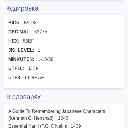
Кодировка
BIG5:
B5 D8
DECIMAL:
33775
HEX:
83EF
JIS_LEVEL:
1
MINKUTEN:
1-18-58
UTF16:
83EF
UTF8:
E8 8F AF
В словарях
A Guide To Remembering Japanese Characters
(Kenneth G. Henshall):
1046
Essential Kanji (P.G. O'Neill):
1409