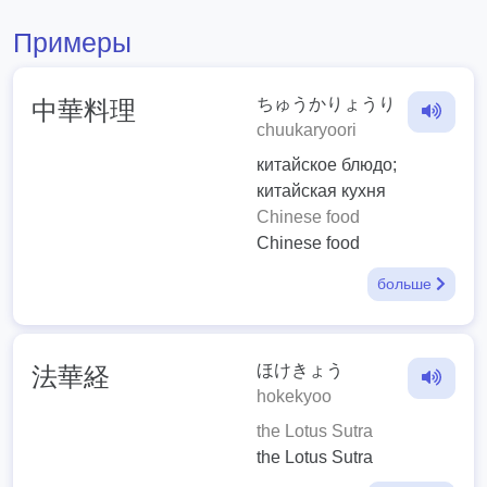
Примеры
ちゅうかりょうり
中華料理
chuukaryoori
китайское блюдо;
китайская кухня
Chinese food
Chinese food
больше
ほけきょう
法華経
hokekyoo
the Lotus Sutra
the Lotus Sutra