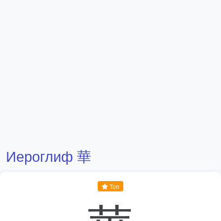
Иероглиф 華
Топ