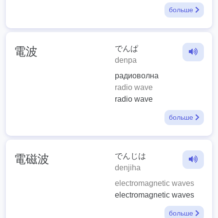
больше
でんぱ
電波
denpa
радиоволна
radio wave
radio wave
больше
でんじは
電磁波
denjiha
electromagnetic waves
electromagnetic waves
больше