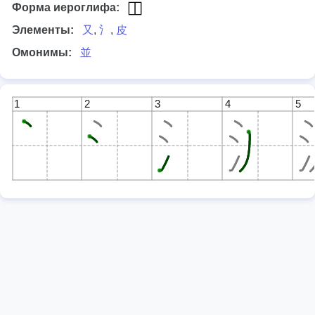
Форма иероглифа:
Элементы:
又
,
氵
,
皮
Омонимы:
並
1
2
3
4
5