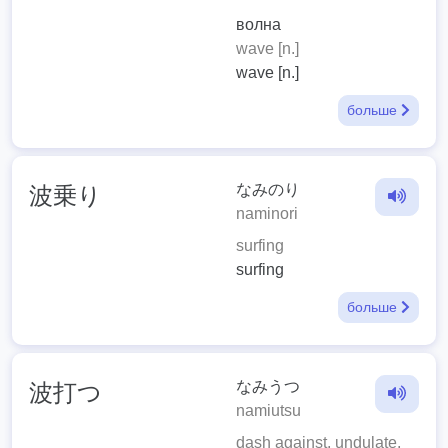
волна
wave [n.]
wave [n.]
больше
なみのり
波乗り
naminori
surfing
surfing
больше
なみうつ
波打つ
namiutsu
dash against, undulate,