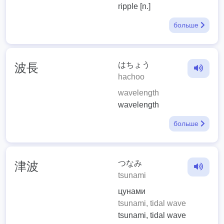
ripple [n.]
больше
はちょう
波長
hachoo
wavelength
wavelength
больше
つなみ
津波
tsunami
цунами
tsunami, tidal wave
tsunami, tidal wave