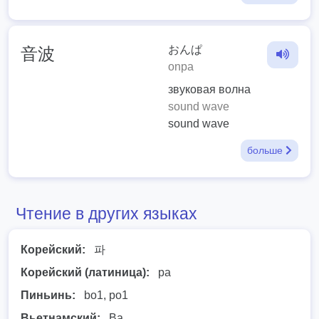
おんぱ
音波
onpa
звуковая волна
sound wave
sound wave
больше
Чтение в других языках
Корейский:
파
Корейский (латиница):
pa
Пиньинь:
bo1, po1
Вьетнамский:
Ba