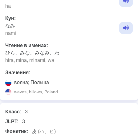
ha
Кун:
なみ
nami
Чтение в именах:
ひら、みな、みなみ、わ
hira, mina, minami, wa
Значения:
волна; Польша
waves, billows, Poland
Класс:
3
JLPT:
3
Фонетик:
皮
(ハ、ヒ)