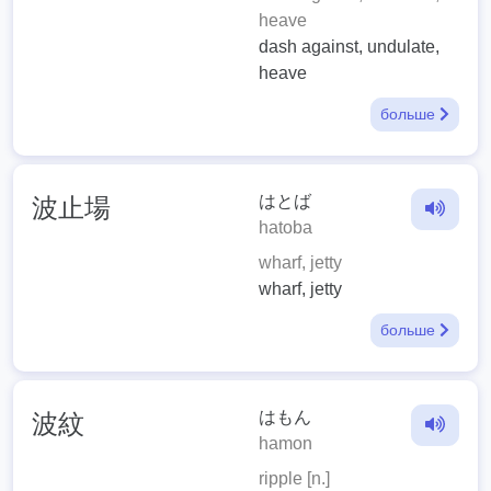
heave
dash against, undulate,
heave
больше
はとば
波止場
hatoba
wharf, jetty
wharf, jetty
больше
はもん
波紋
hamon
ripple [n.]