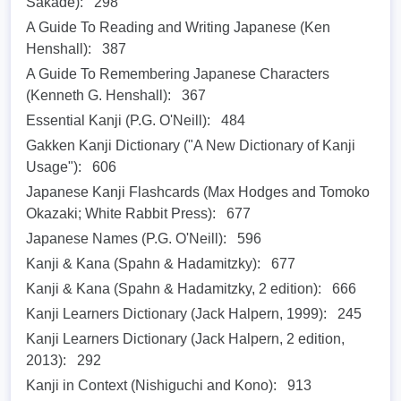
Sakade):
298
A Guide To Reading and Writing Japanese (Ken
Henshall):
387
A Guide To Remembering Japanese Characters
(Kenneth G. Henshall):
367
Essential Kanji (P.G. O'Neill):
484
Gakken Kanji Dictionary ("A New Dictionary of Kanji
Usage"):
606
Japanese Kanji Flashcards (Max Hodges and Tomoko
Okazaki; White Rabbit Press):
677
Japanese Names (P.G. O'Neill):
596
Kanji & Kana (Spahn & Hadamitzky):
677
Kanji & Kana (Spahn & Hadamitzky, 2 edition):
666
Kanji Learners Dictionary (Jack Halpern, 1999):
245
Kanji Learners Dictionary (Jack Halpern, 2 edition,
2013):
292
Kanji in Context (Nishiguchi and Kono):
913