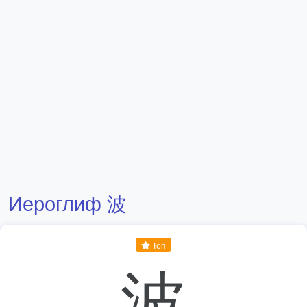
Иероглиф 波
Топ
波