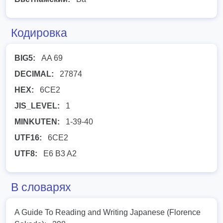
Кодировка
BIG5:
AA 69
DECIMAL:
27874
HEX:
6CE2
JIS_LEVEL:
1
MINKUTEN:
1-39-40
UTF16:
6CE2
UTF8:
E6 B3 A2
В словарях
A Guide To Reading and Writing Japanese (Florence