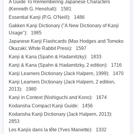
A Guide To Remembering Japanese Characters
(Kenneth G. Henshall):
1581
Essential Kanji (P.G. O'Neill):
1486
Gakken Kanji Dictionary ("A New Dictionary of Kanji
Usage"):
1985
Japanese Kanji Flashcards (Max Hodges and Tomoko
Okazaki; White Rabbit Press):
1597
Kanji & Kana (Spahn & Hadamitzky):
1833
Kanji & Kana (Spahn & Hadamitzky, 2 edition):
1716
Kanji Learners Dictionary (Jack Halpern, 1999):
1470
Kanji Learners Dictionary (Jack Halpern, 2 edition,
2013):
1980
Kanji in Context (Nishiguchi and Kono):
1674
Kodansha Compact Kanji Guide:
1456
Kodansha Kanji Dictionary (Jack Halpern, 2013):
2853
Les Kanjis dans la tête (Yves Maniette):
1332