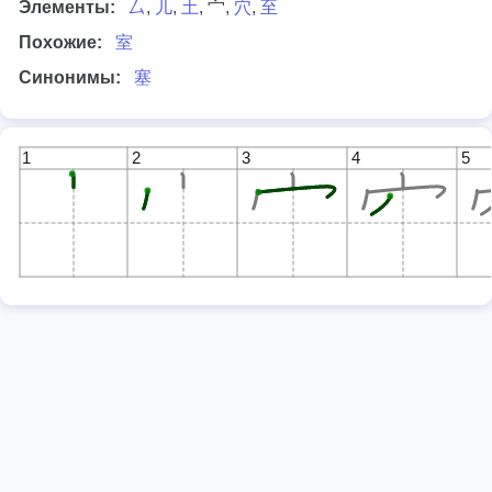
Элементы:
厶
,
儿
,
土
, 宀,
穴
,
至
Похожие:
室
Синонимы:
塞
1
2
3
4
5