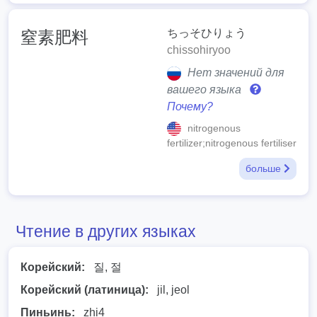
ちっそひりょう
窒素肥料
chissohiryoo
Нет значений для
вашего языка
Почему?
nitrogenous
fertilizer;nitrogenous fertiliser
больше
Чтение в других языках
Корейский:
질, 절
Корейский (латиница):
jil, jeol
Пиньинь:
zhi4