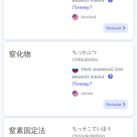
вашего языка
Почему?
blocked
больше
ちっかぶつ
窒化物
chikkabutsu
Нет значений для
вашего языка
Почему?
nitride
больше
ちっそこていほう
窒素固定法
chissokoteihoo