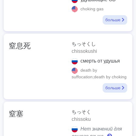
choking gas
больше
ちっそくし
窒息死
chissokushi
смерть от удушья
death by
suffocation;death by choking
больше
ちっそく
窒塞
chissoku
Нет значений для