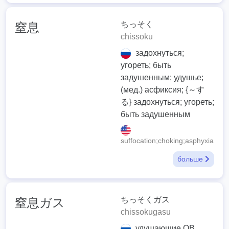
ちっそく
窒息
chissoku
задохнуться;
угореть; быть
задушенным; удушье;
(мед.) асфиксия; {～す
る} задохнуться; угореть;
быть задушенным
suffocation;choking;asphyxia
больше
ちっそくガス
窒息ガス
chissokugasu
удушающие ОВ