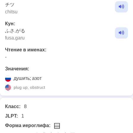
チツ
chitsu
Кун:
ふさ.がる
fusa.garu
Чтение в именах:
-
Значения:
душить; азот
plug up, obstruct
Класс:
8
JLPT:
1
Форма иероглифа: