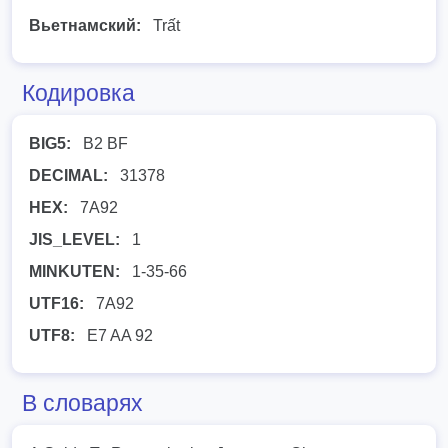
Вьетнамский:
Trất
Кодировка
BIG5:
B2 BF
DECIMAL:
31378
HEX:
7A92
JIS_LEVEL:
1
MINKUTEN:
1-35-66
UTF16:
7A92
UTF8:
E7 AA 92
В словарях