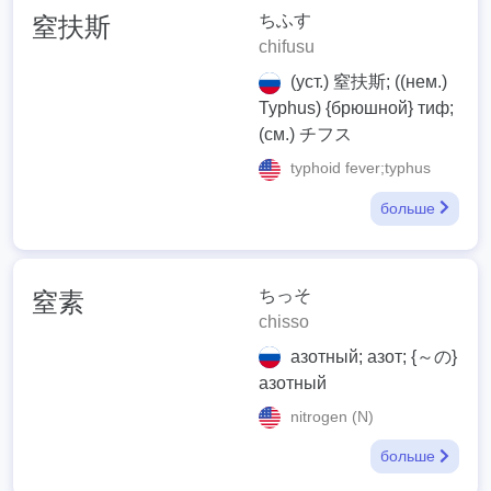
ちふす
窒扶斯
chifusu
(уст.) 窒扶斯; ((нем.)
Typhus) {брюшной} тиф;
(см.) チフス
typhoid fever;typhus
больше
ちっそ
窒素
chisso
азотный; азот; {～の}
азотный
nitrogen (N)
больше