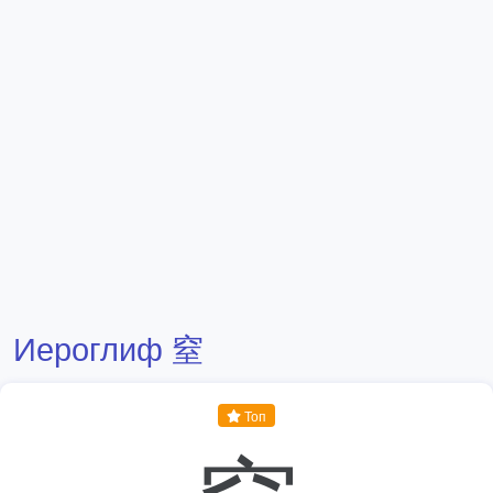
Иероглиф 窒
Топ