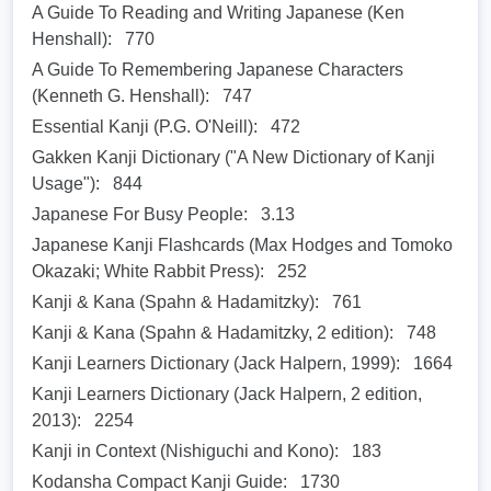
A Guide To Reading and Writing Japanese (Ken
Henshall):
770
A Guide To Remembering Japanese Characters
(Kenneth G. Henshall):
747
Essential Kanji (P.G. O'Neill):
472
Gakken Kanji Dictionary ("A New Dictionary of Kanji
Usage"):
844
Japanese For Busy People:
3.13
Japanese Kanji Flashcards (Max Hodges and Tomoko
Okazaki; White Rabbit Press):
252
Kanji & Kana (Spahn & Hadamitzky):
761
Kanji & Kana (Spahn & Hadamitzky, 2 edition):
748
Kanji Learners Dictionary (Jack Halpern, 1999):
1664
Kanji Learners Dictionary (Jack Halpern, 2 edition,
2013):
2254
Kanji in Context (Nishiguchi and Kono):
183
Kodansha Compact Kanji Guide:
1730