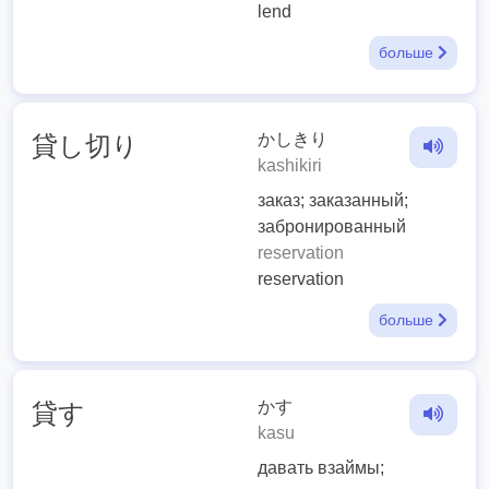
lend
больше
かしきり
貸し切り
kashikiri
заказ; заказанный;
забронированный
reservation
reservation
больше
かす
貸す
kasu
давать взаймы;