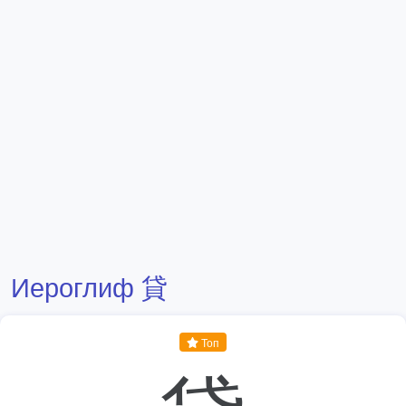
Иероглиф 貸
Топ