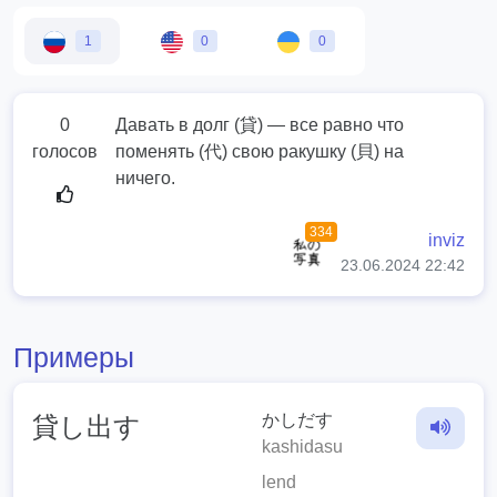
1
0
0
0
Давать в долг (貸) — все равно что
голосов
поменять (代) свою ракушку (貝) на
ничего.
334
inviz
23.06.2024 22:42
Примеры
かしだす
貸し出す
kashidasu
lend