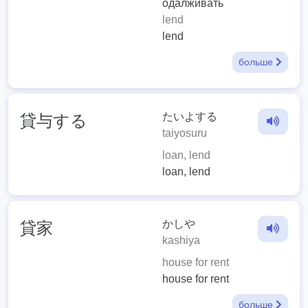
одалживать
lend
lend
больше
たいよする
貸与する
taiyosuru
loan, lend
loan, lend
かしや
貸家
kashiya
house for rent
house for rent
больше