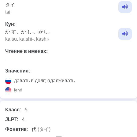
タイ
tai
Кун:
か.す、か.し-、かし-
ka.su, ka.shi-, kashi-
Чтение в именах:
-
Значения:
давать в долг; одалживать
lend
Класс:
5
JLPT:
4
Фонетик:
代
(タイ)