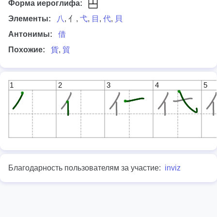
Форма иероглифа:
Элементы:
八
, 亻,
弋
,
目
,
代
,
貝
Антонимы:
借
Похожие:
貨
,
貿
1
2
3
4
5
Благодарность пользователям за участие:
inviz