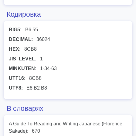
Кодировка
BIG5:
B6 55
DECIMAL:
36024
HEX:
8CB8
JIS_LEVEL:
1
MINKUTEN:
1-34-63
UTF16:
8CB8
UTF8:
E8 B2 B8
В словарях
A Guide To Reading and Writing Japanese (Florence
Sakade):
670