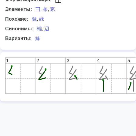
Элементы:
彐
,
糸
,
豕
Похожие:
録
,
緑
Синонимы:
端
,
辺
Варианты:
緣
1
2
3
4
5