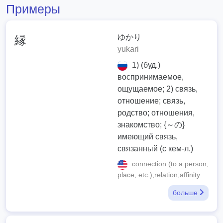
Примеры
ゆかり
縁
yukari
1) (буд.)
воспринимаемое,
ощущаемое; 2) связь,
отношение; связь,
родство; отношения,
знакомство; {～の}
имеющий связь,
связанный (с кем-л.)
connection (to a person,
place, etc.);relation;affinity
больше