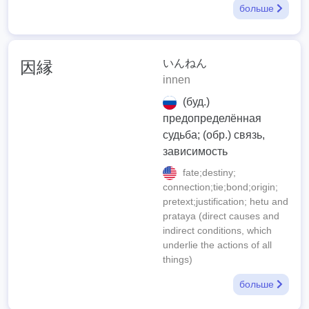
больше
いんねん
因縁
innen
(буд.)
предопределённая
судьба; (обр.) связь,
зависимость
fate;destiny;
connection;tie;bond;origin;
pretext;justification; hetu and
prataya (direct causes and
indirect conditions, which
underlie the actions of all
things)
больше