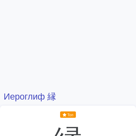
Иероглиф 縁
Топ