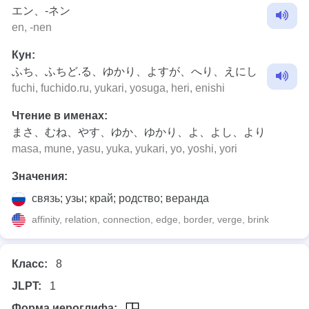
エン、-ネン
en, -nen
Кун:
ふち、ふちど.る、ゆかり、よすが、へり、えにし
fuchi, fuchido.ru, yukari, yosuga, heri, enishi
Чтение в именах:
まさ、むね、やす、ゆか、ゆかり、よ、よし、より
masa, mune, yasu, yuka, yukari, yo, yoshi, yori
Значения:
связь; узы; край; родство; веранда
affinity, relation, connection, edge, border, verge, brink
Класс:
8
JLPT:
1
Форма иероглифа: