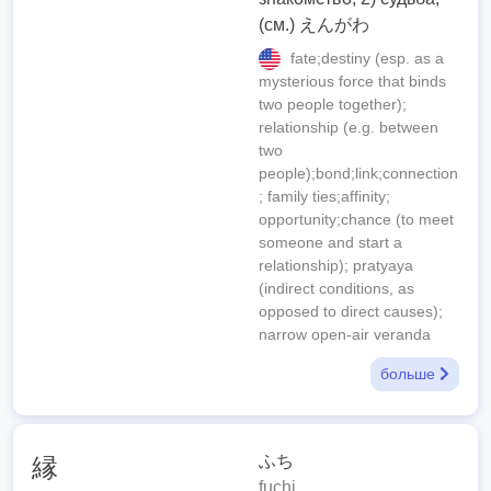
(см.) えんがわ
fate;destiny (esp. as a
mysterious force that binds
two people together);
relationship (e.g. between
two
people);bond;link;connection
; family ties;affinity;
opportunity;chance (to meet
someone and start a
relationship); pratyaya
(indirect conditions, as
opposed to direct causes);
narrow open-air veranda
больше
ふち
縁
fuchi