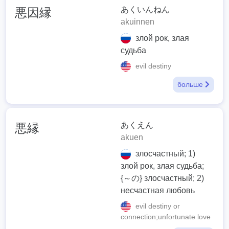
あくいんねん
悪因縁
akuinnen
злой рок, злая
судьба
evil destiny
больше
あくえん
悪縁
akuen
злосчастный; 1)
злой рок, злая судьба;
{～の} злосчастный; 2)
несчастная любовь
evil destiny or
connection;unfortunate love