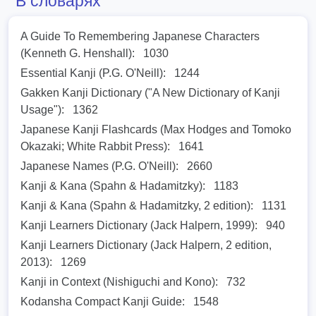
В словарях
A Guide To Remembering Japanese Characters
(Kenneth G. Henshall):
1030
Essential Kanji (P.G. O'Neill):
1244
Gakken Kanji Dictionary ("A New Dictionary of Kanji
Usage"):
1362
Japanese Kanji Flashcards (Max Hodges and Tomoko
Okazaki; White Rabbit Press):
1641
Japanese Names (P.G. O'Neill):
2660
Kanji & Kana (Spahn & Hadamitzky):
1183
Kanji & Kana (Spahn & Hadamitzky, 2 edition):
1131
Kanji Learners Dictionary (Jack Halpern, 1999):
940
Kanji Learners Dictionary (Jack Halpern, 2 edition,
2013):
1269
Kanji in Context (Nishiguchi and Kono):
732
Kodansha Compact Kanji Guide:
1548