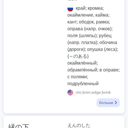
край; кромка;
окаймление, кайма;
кант; ободок, рамка;
оправа (напр. очков);
поля (шляпы); рубец
(напр. платка); обочина
(дороги); опушка (леса);
{～のある}
окаймлённый;
обрамлённый; в оправе;
с полями;
подрубленный
rim;brim;edge;brink
больше
えんのした
縁の下