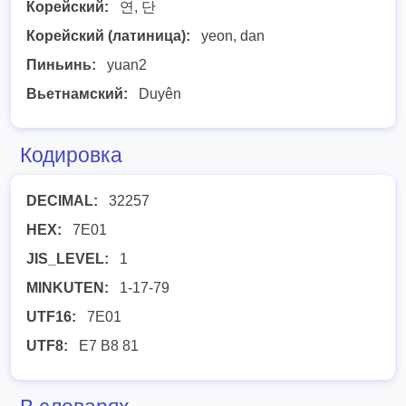
Корейский:
연, 단
Корейский (латиница):
yeon, dan
Пиньинь:
yuan2
Вьетнамский:
Duyên
Кодировка
DECIMAL:
32257
HEX:
7E01
JIS_LEVEL:
1
MINKUTEN:
1-17-79
UTF16:
7E01
UTF8:
E7 B8 81