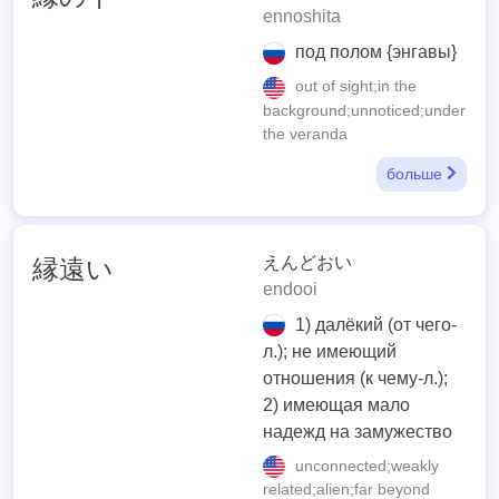
ennoshita
под полом {энгавы}
out of sight;in the
background;unnoticed;under
the veranda
больше
えんどおい
縁遠い
endooi
1) далёкий (от чего-
л.); не имеющий
отношения (к чему-л.);
2) имеющая мало
надежд на замужество
unconnected;weakly
related;alien;far beyond