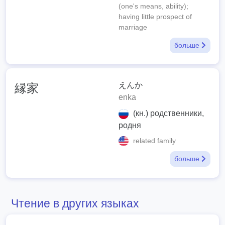
(one's means, ability);
having little prospect of
marriage
больше
えんか
縁家
enka
(кн.) родственники,
родня
related family
больше
Чтение в других языках