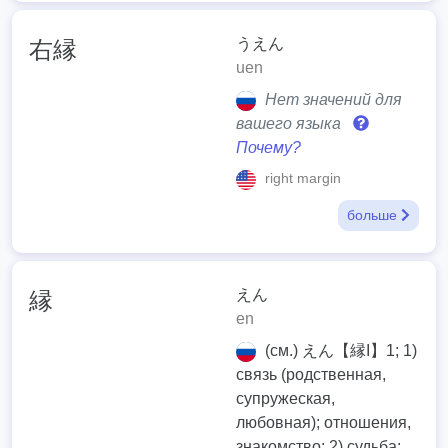
うえん
右縁
uen
Нет значений для
вашего языка
Почему?
right margin
больше
えん
縁
en
(см.) えん【縁I】1; 1)
связь (родственная,
супружеская,
любовная); отношения,
знакомство; 2) судьба;