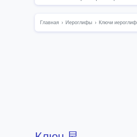
Главная
Иероглифы
Ключи иероглиф
Ключ 艮