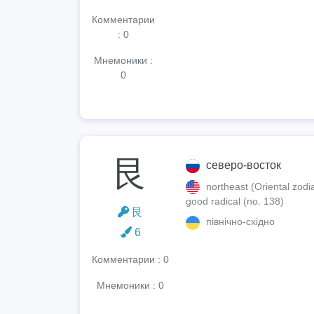
Комментарии
: 0
Мнемоники :
0
艮
cеверо-восток
northeast (Oriental zodia
good radical (no. 138)
艮
північно-східно
6
Комментарии : 0
Мнемоники : 0