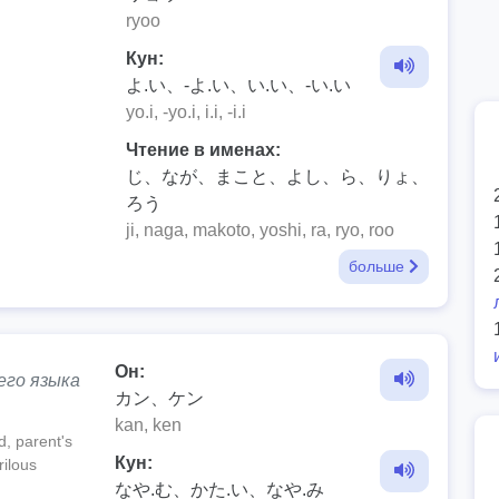
ryoo
Кун:
よ.い、-よ.い、い.い、-い.い
yo.i, -yo.i, i.i, -i.i
Чтение в именах:
じ、なが、まこと、よし、ら、りょ、
ろう
ji, naga, makoto, yoshi, ra, ryo, roo
больше
Он:
его языка
カン、ケン
kan, ken
ed, parent's
Кун:
rilous
なや.む、かた.い、なや.み