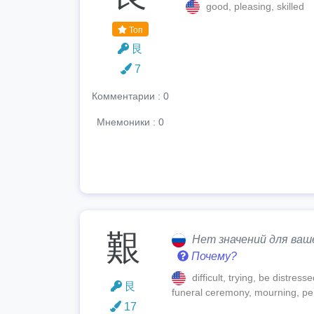
good, pleasing, skilled
Топ
艮
7
Комментарии : 0
Мнемоники : 0
艱
Нет значений для ваш
Почему?
difficult, trying, be distress
艮
funeral ceremony, mourning, pe
17