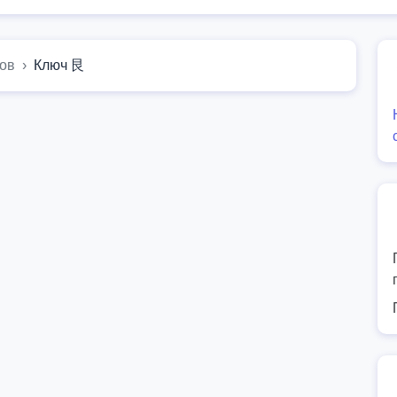
ов
Ключ 艮