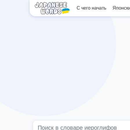
С чего начать
Японск