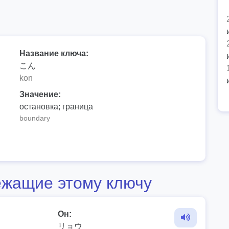
Название ключа:
こん
kon
Значение:
остановка; граница
boundary
жащие этому ключу
Он:
リョウ