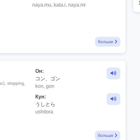
naya.mu, kata.i, naya.mi
больше
Он:
コン、ゴン
c), stopping,
kon, gon
Кун:
うしとら
ushitora
больше