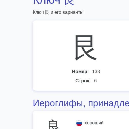
Ключ 艮 и его варианты
⾉
Номер:
138
Строк:
6
Иероглифы, принадле
良
хороший