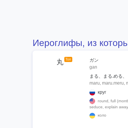
Иероглифы, из которы
Топ
ガン
丸
gan
まる、まる.める、
maru, maru.meru, m
круг
round, full (month
seduce, explain awa
коло