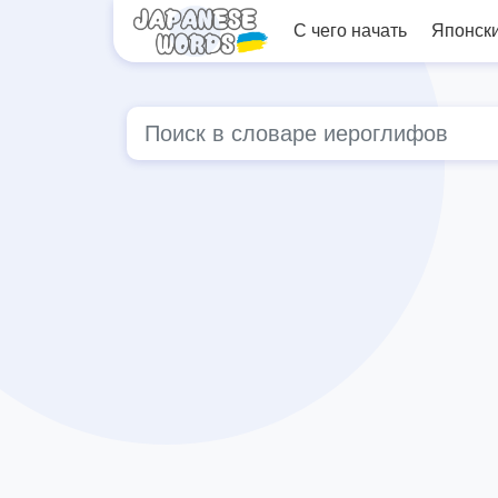
С чего начать
Японск