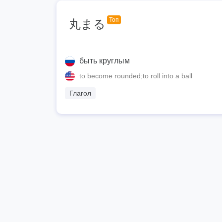
Топ
丸まる
быть круглым
to become rounded;to roll into a ball
Глагол