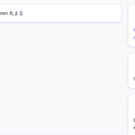
лово 丸まる