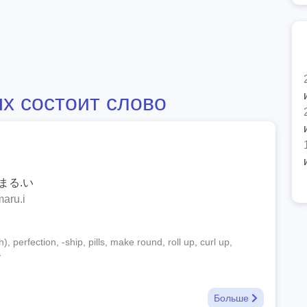
х состоит слово
まる.い
aru.i
), perfection, -ship, pills, make round, roll up, curl up,
y
Больше