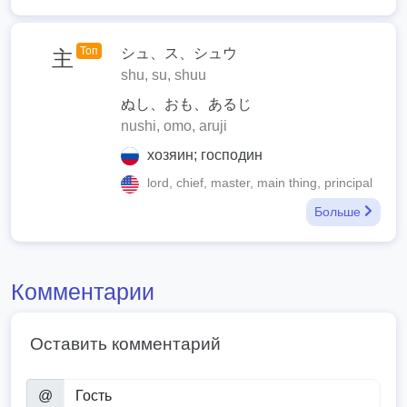
Топ
シュ、ス、シュウ
主
shu, su, shuu
ぬし、おも、あるじ
nushi, omo, aruji
хозяин; господин
lord, chief, master, main thing, principal
Больше
Комментарии
Оставить комментарий
@