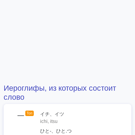
Иероглифы, из которых состоит
слово
Топ
イチ、イツ
一
ichi, itsu
ひと-、ひと.つ