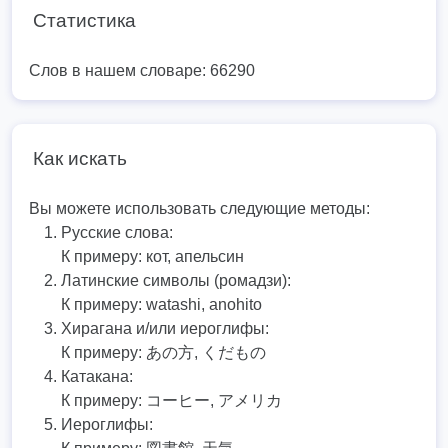
Статистика
Слов в нашем словаре: 66290
Как искать
Вы можете использовать следующие методы:
Русские слова:
К примеру:
кот, апельсин
Латинские символы (ромадзи):
К примеру:
watashi, anohito
Хирагана и/или иероглифы:
К примеру:
あの方, くだもの
Катакана:
К примеру:
コーヒー, アメリカ
Иероглифы: