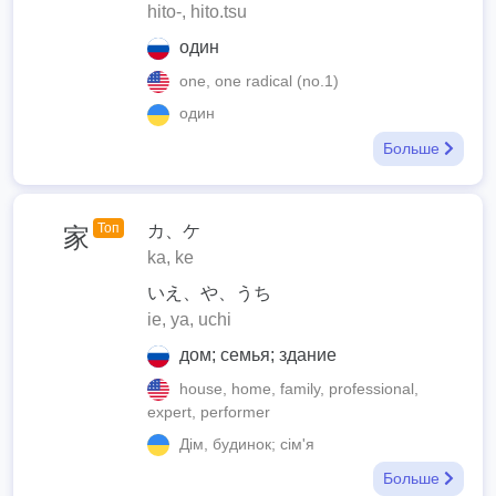
hito-, hito.tsu
один
one, one radical (no.1)
один
Больше
Топ
カ、ケ
家
ka, ke
いえ、や、うち
ie, ya, uchi
дом; семья; здание
house, home, family, professional,
expert, performer
Дім, будинок; сім'я
Больше