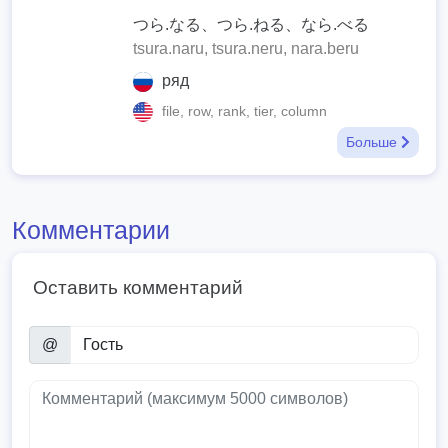
つら.なる、つら.ねる、なら.べる
tsura.naru, tsura.neru, nara.beru
ряд
file, row, rank, tier, column
Больше
Комментарии
Оставить комментарий
@