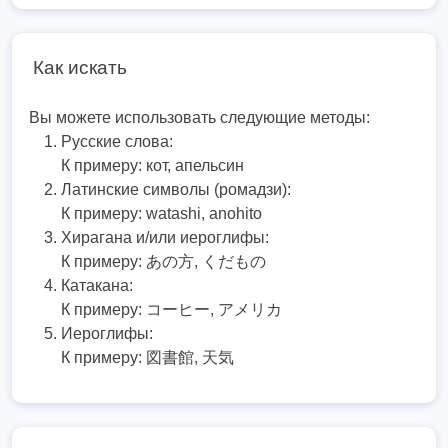
Как искать
Вы можете использовать следующие методы:
Русские слова:
К примеру:
кот, апельсин
Латинские символы (ромадзи):
К примеру:
watashi, anohito
Хирагана и/или иероглифы:
К примеру:
あの方, くだもの
Катакана:
К примеру:
コーヒー, アメリカ
Иероглифы:
К примеру:
図書館, 天気