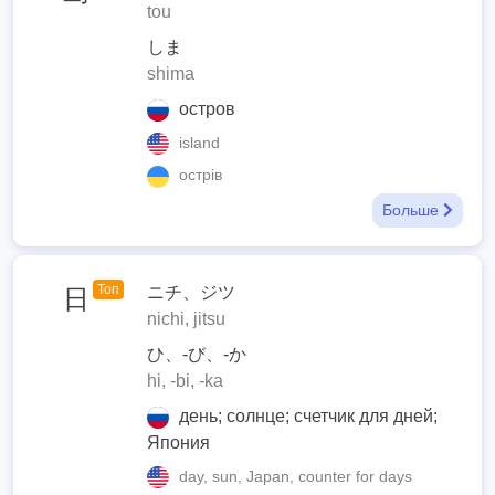
tou
しま
shima
остров
island
острів
Больше
Топ
ニチ、ジツ
日
nichi, jitsu
ひ、-び、-か
hi, -bi, -ka
день; солнце; счетчик для дней;
Япония
day, sun, Japan, counter for days