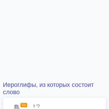
Иероглифы, из которых состоит
слово
Топ
トウ
島