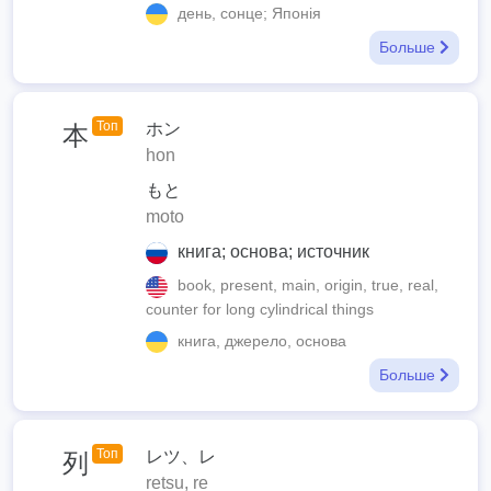
день, сонце; Японія
Больше
Топ
ホン
本
hon
もと
moto
книга; основа; источник
book, present, main, origin, true, real,
counter for long cylindrical things
книга, джерело, основа
Больше
Топ
レツ、レ
列
retsu, re