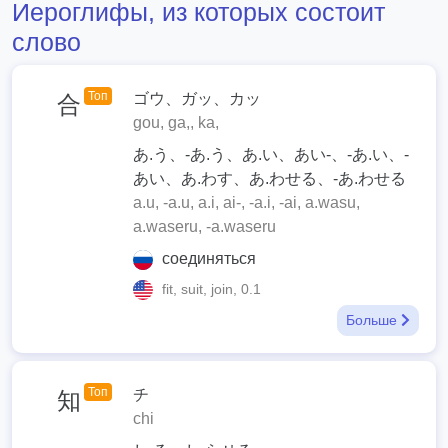
Иероглифы, из которых состоит
слово
Топ
ゴウ、ガッ、カッ
合
gou, ga,, ka,
あ.う、-あ.う、あ.い、あい-、-あ.い、-
あい、あ.わす、あ.わせる、-あ.わせる
a.u, -a.u, a.i, ai-, -a.i, -ai, a.wasu,
a.waseru, -a.waseru
соединяться
fit, suit, join, 0.1
Больше
Топ
チ
知
chi