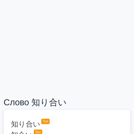
Слово 知り合い
Топ
知り合い
Топ