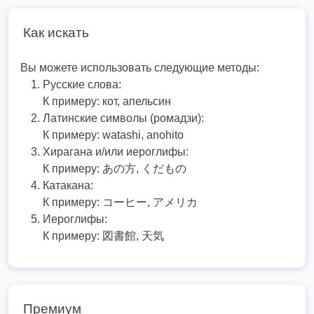
Как искать
Вы можете использовать следующие методы:
Русские слова:
К примеру:
кот, апельсин
Латинские символы (ромадзи):
К примеру:
watashi, anohito
Хирагана и/или иероглифы:
К примеру:
あの方, くだもの
Катакана:
К примеру:
コーヒー, アメリカ
Иероглифы:
К примеру:
図書館, 天気
Премиум