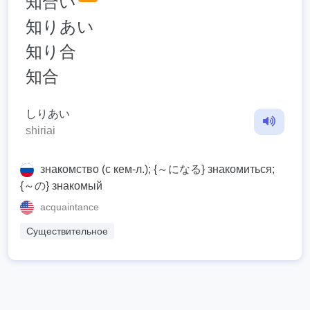
知合い
知りあい
知り合
知合
しりあい
shiriai
знакомство (с кем-л.); {～になる} знакомиться;
{～の} знакомый
acquaintance
Существительное