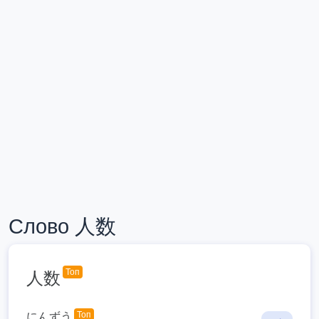
Слово 人数
Топ
人数
Топ
にんずう