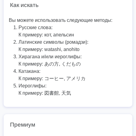
Как искать
Вы можете использовать следующие методы:
Русские слова:
К примеру:
кот, апельсин
Латинские символы (ромадзи):
К примеру:
watashi, anohito
Хирагана и/или иероглифы:
К примеру:
あの方, くだもの
Катакана:
К примеру:
コーヒー, アメリカ
Иероглифы:
К примеру:
図書館, 天気
Премиум