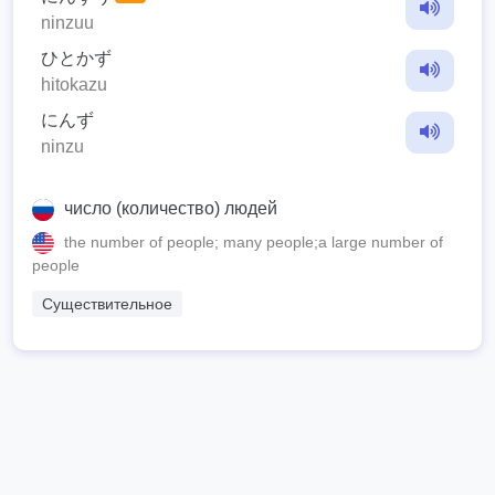
ninzuu
ひとかず
hitokazu
にんず
ninzu
число (количество) людей
the number of people; many people;a large number of
people
Существительное