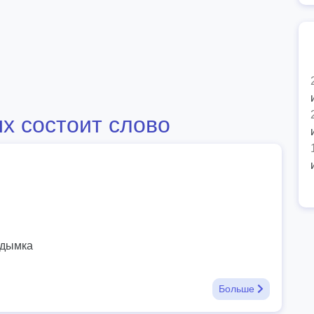
х состоит слово
 дымка
Больше