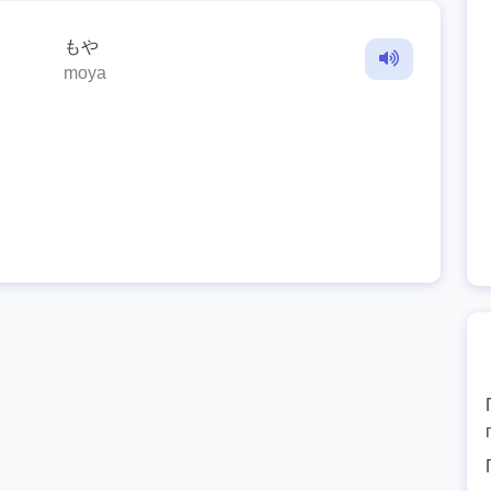
もや
moya