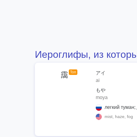
Иероглифы, из которы
Топ
アイ
靄
ai
もや
moya
легкий туман;
mist, haze, fog