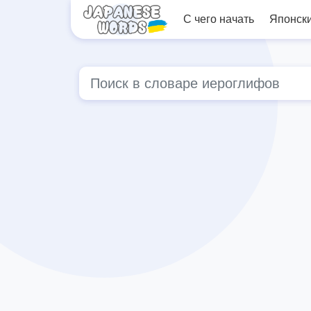
С чего начать
Японск