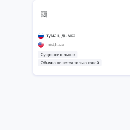
靄
туман, дымка
mist;haze
Существительное
Обычно пишется только каной