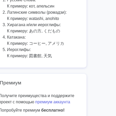
К примеру:
кот, апельсин
Латинские символы (ромадзи):
К примеру:
watashi, anohito
Хирагана и/или иероглифы:
К примеру:
あの方, くだもの
Катакана:
К примеру:
コーヒー, アメリカ
Иероглифы:
К примеру:
図書館, 天気
Премиум
Получите преимущества и поддержите
проект с помощью
премиум аккаунта
Попробуйте премиум
бесплатно!