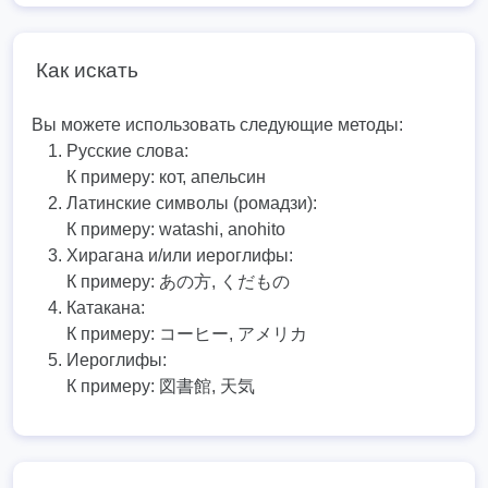
Как искать
Вы можете использовать следующие методы:
Русские слова:
К примеру:
кот, апельсин
Латинские символы (ромадзи):
К примеру:
watashi, anohito
Хирагана и/или иероглифы:
К примеру:
あの方, くだもの
Катакана:
К примеру:
コーヒー, アメリカ
Иероглифы:
К примеру:
図書館, 天気