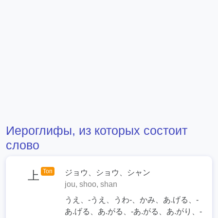
Иероглифы, из которых состоит
слово
Топ
ジョウ、ショウ、シャン
上
jou, shoo, shan
うえ、-うえ、うわ-、かみ、あ.げる、-
あ.げる、あ.がる、-あ.がる、あ.がり、-