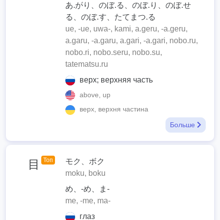
あ.がり、のぼ.る、のぼ.り、のぼ.せ
る、のぼ.す、たてまつ.る
ue, -ue, uwa-, kami, a.geru, -a.geru,
a.garu, -a.garu, a.gari, -a.gari, nobo.ru,
nobo.ri, nobo.seru, nobo.su,
tatematsu.ru
верх; верхняя часть
above, up
верх, верхня частина
Больше
Топ
モク、ボク
目
moku, boku
め、-め、ま-
me, -me, ma-
глаз