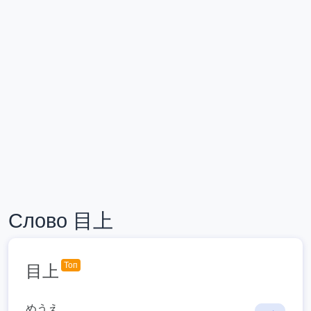
Слово 目上
Топ
目上
めうえ