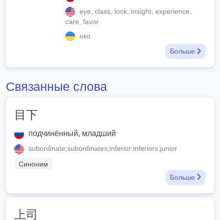
eye, class, look, insight, experience,
care, favor
око
Больше
Связанные слова
目下
подчинённый, младший
subordinate;subordinates;inferior;inferiors;junior
Синоним
Больше
上司