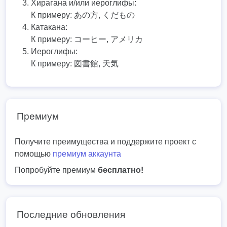
Хирагана и/или иероглифы:
К примеру:
あの方, くだもの
Катакана:
К примеру:
コーヒー, アメリカ
Иероглифы:
К примеру:
図書館, 天気
Премиум
Получите преимущества и поддержите проект с
помощью
премиум аккаунта
Попробуйте премиум
бесплатно!
Последние обновления