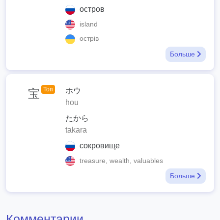
остров
island
острів
Больше
Топ
ホウ
宝
hou
たから
takara
сокровище
treasure, wealth, valuables
Больше
Комментарии