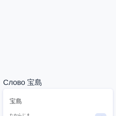
Слово 宝島
宝島
たからじま