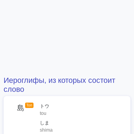
Иероглифы, из которых состоит
слово
Топ
トウ
島
tou
しま
shima