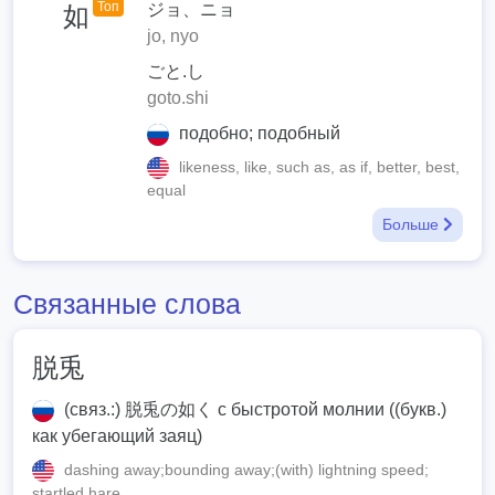
Топ
ジョ、ニョ
如
jo, nyo
ごと.し
goto.shi
подобно; подобный
likeness, like, such as, as if, better, best,
equal
Больше
Связанные слова
脱兎
(связ.:) 脱兎の如く с быстротой молнии ((букв.)
как убегающий заяц)
dashing away;bounding away;(with) lightning speed;
startled hare