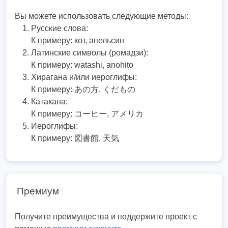
Вы можете использовать следующие методы:
Русские слова:
К примеру:
кот, апельсин
Латинские символы (ромадзи):
К примеру:
watashi, anohito
Хирагана и/или иероглифы:
К примеру:
あの方, くだもの
Катакана:
К примеру:
コーヒー, アメリカ
Иероглифы:
К примеру:
図書館, 天気
Премиум
Получите преимущества и поддержите проект с