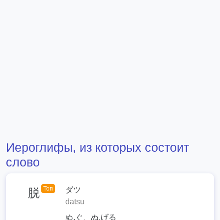
Иероглифы, из которых состоит
слово
Топ
ダツ
脱
datsu
ぬ.ぐ、ぬ.げる