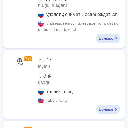
nu.gu, nu.geru
удалять; снимать; освобождаться
undress, removing, escape from, get rid
of, be left out, take off
Больше
Топ
ト、ツ
兎
to, tsu
うさぎ
usagi
кролик; заяц
rabbit, hare
Больше