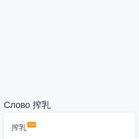
Слово 搾乳
Топ
搾乳