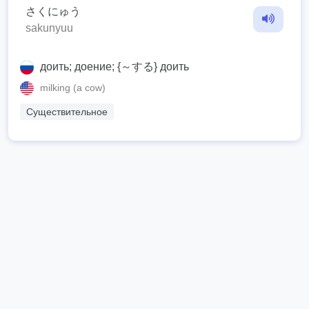
さくにゅう
sakunyuu
доить; доение; {～する} доить
milking (a cow)
Существительное