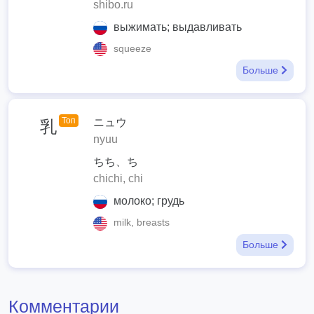
shibo.ru
выжимать; выдавливать
squeeze
Больше
Топ
ニュウ
乳
nyuu
ちち、ち
chichi, chi
молоко; грудь
milk, breasts
Больше
Комментарии