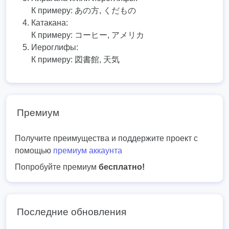
К примеру:
あの方, くだもの
Катакана:
К примеру:
コーヒー, アメリカ
Иероглифы:
К примеру:
図書館, 天気
Премиум
Получите преимущества и поддержите проект с
помощью
премиум аккаунта
Попробуйте премиум
бесплатно!
Последние обновления