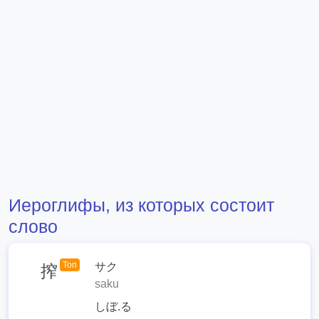
Иероглифы, из которых состоит
слово
Топ
サク
搾
saku
しぼ.る