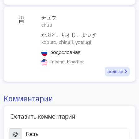
チュウ
胄
chuu
かぶと、ちすじ、よつぎ
kabuto, chisuji, yotsugi
родословная
lineage, bloodline
Больше
Комментарии
Оставить комментарий
@