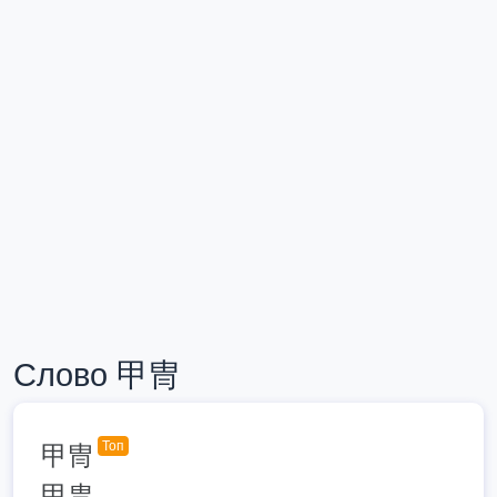
Слово 甲冑
Топ
甲冑
甲胄