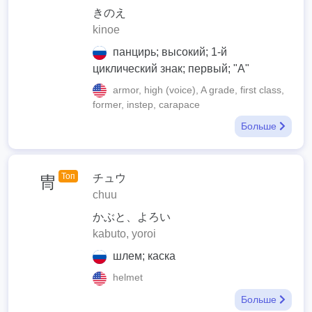
きのえ
kinoe
панцирь; высокий; 1-й
циклический знак; первый; "А"
armor, high (voice), A grade, first class,
former, instep, carapace
Больше
Топ
チュウ
冑
chuu
かぶと、よろい
kabuto, yoroi
шлем; каска
helmet
Больше