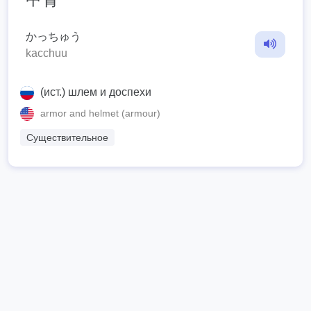
かっちゅう
kacchuu
(ист.) шлем и доспехи
armor and helmet (armour)
Существительное