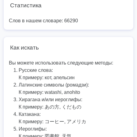
Статистика
Слов в нашем словаре: 66290
Как искать
Вы можете использовать следующие методы:
Русские слова:
К примеру:
кот, апельсин
Латинские символы (ромадзи):
К примеру:
watashi, anohito
Хирагана и/или иероглифы:
К примеру:
あの方, くだもの
Катакана:
К примеру:
コーヒー, アメリカ
Иероглифы:
К примеру:
図書館, 天気