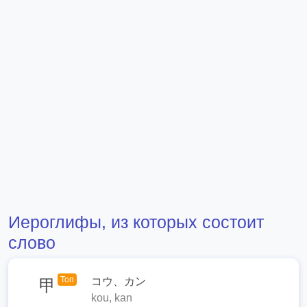
Иероглифы, из которых состоит
слово
Топ
コウ、カン
甲
kou, kan