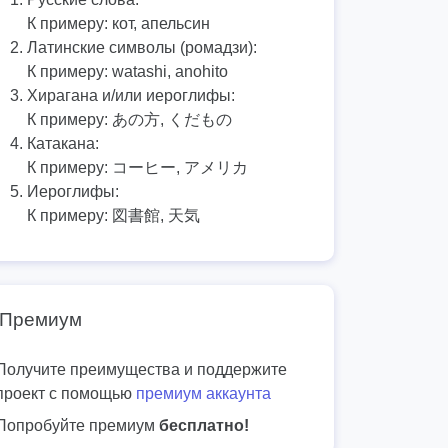
К примеру:
кот, апельсин
Латинские символы (ромадзи):
К примеру:
watashi, anohito
Хирагана и/или иероглифы:
К примеру:
あの方, くだもの
Катакана:
К примеру:
コーヒー, アメリカ
Иероглифы:
К примеру:
図書館, 天気
Премиум
Получите преимущества и поддержите
проект с помощью
премиум аккаунта
Попробуйте премиум
бесплатно!