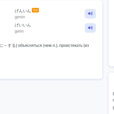
Топ
げんいん
genin
げいいん
geiin
…に～する} объясняться (чем-л.), проистекать (из