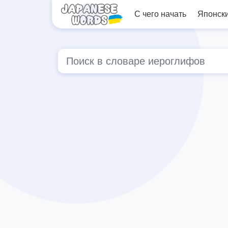
С чего начать
Японск