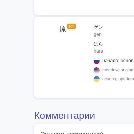
Топ
ゲン
原
gen
はら
hara
начало; основ
meadow, original, 
основа; оригіна
Комментарии
Оставить комментарий