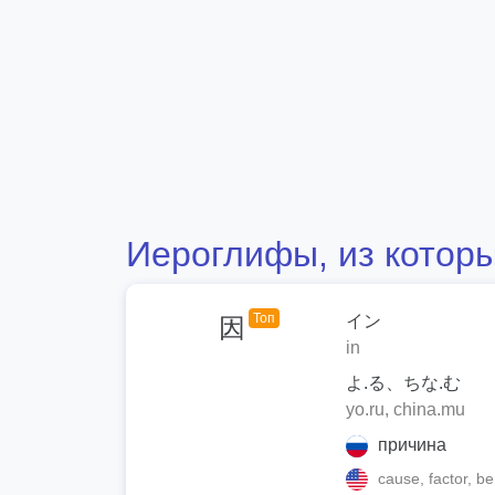
Иероглифы, из которы
Топ
イン
因
in
よ.る、ちな.む
yo.ru, china.mu
причина
cause, factor, be