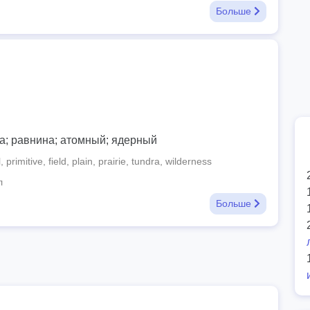
Больше
а; равнина; атомный; ядерный
primitive, field, plain, prairie, tundra, wilderness
л
Больше