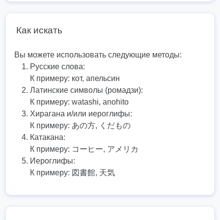
Как искать
Вы можете использовать следующие методы:
Русские слова:
К примеру:
кот, апельсин
Латинские символы (ромадзи):
К примеру:
watashi, anohito
Хирагана и/или иероглифы:
К примеру:
あの方, くだもの
Катакана:
К примеру:
コーヒー, アメリカ
Иероглифы:
К примеру:
図書館, 天気