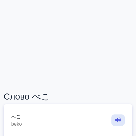
Слово べこ
べこ
beko