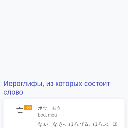
Иероглифы, из которых состоит
слово
Топ
ボウ、モウ
亡
bou, mou
な.い、な.き-、ほろ.びる、ほろ.ぶ、ほ