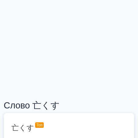
Слово 亡くす
Топ
亡くす