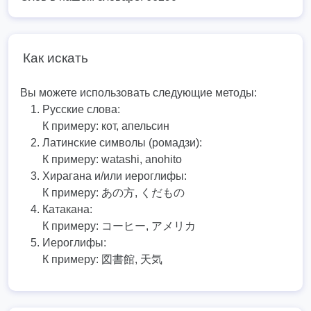
Как искать
Вы можете использовать следующие методы:
Русские слова:
К примеру:
кот, апельсин
Латинские символы (ромадзи):
К примеру:
watashi, anohito
Хирагана и/или иероглифы:
К примеру:
あの方, くだもの
Катакана:
К примеру:
コーヒー, アメリカ
Иероглифы:
К примеру:
図書館, 天気