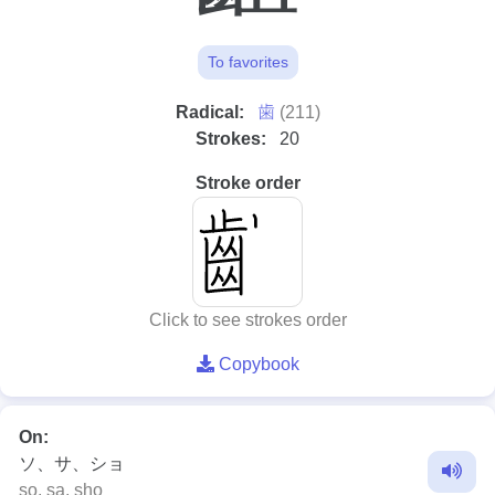
To favorites
⻭
Radical:
(211)
Strokes:
20
Stroke order
Click to see strokes order
Copybook
On:
ソ、サ、ショ
so, sa, sho