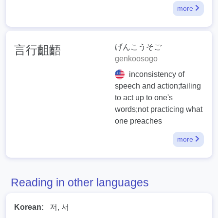
more
げんこうそご
言行齟齬
genkoosogo
inconsistency of
speech and action;failing
to act up to one's
words;not practicing what
one preaches
more
Reading in other languages
Korean:
저, 서