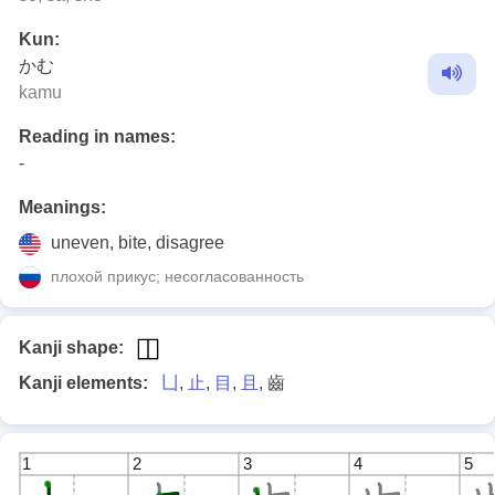
Kun:
かむ
kamu
Reading in names:
-
Meanings:
uneven, bite, disagree
плохой прикус; несогласованность
Kanji shape:
Kanji elements:
凵
,
止
,
目
,
且
, 齒
1
2
3
4
5