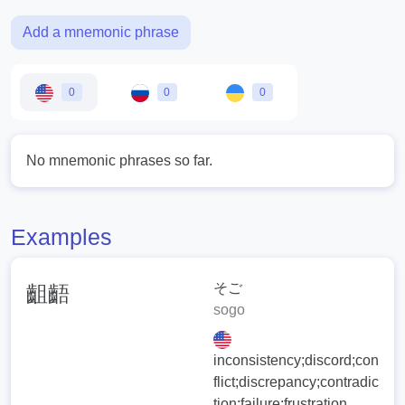
Add a mnemonic phrase
0
0
0
No mnemonic phrases so far.
Examples
そご
齟齬
sogo
inconsistency;discord;con
flict;discrepancy;contradic
tion;failure;frustration