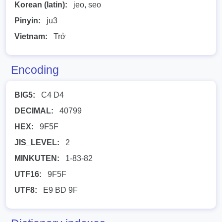
Korean (latin):
jeo, seo
Pinyin:
ju3
Vietnam:
Trở
Encoding
BIG5:
C4 D4
DECIMAL:
40799
HEX:
9F5F
JIS_LEVEL:
2
MINKUTEN:
1-83-82
UTF16:
9F5F
UTF8:
E9 BD 9F