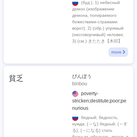
(буд.); 1) небесный
демон (изображение
демона, попираемого
божествами-стражами
ворот); 2) (обр.) упрямый
(несговорчивый) человек;
3) (см.) きたたき【木叩】
more
びんぼう
貧乏
binbou
poverty-
stricken;destitute;poor;pe
nurious
бедный; бедность,
нужда; {～な} бедный; {～す
る}, {～になる} стать
бедным, обеднеть, впасть в