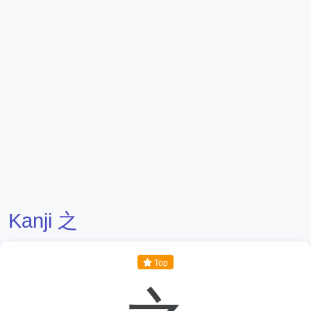
Kanji 之
Top