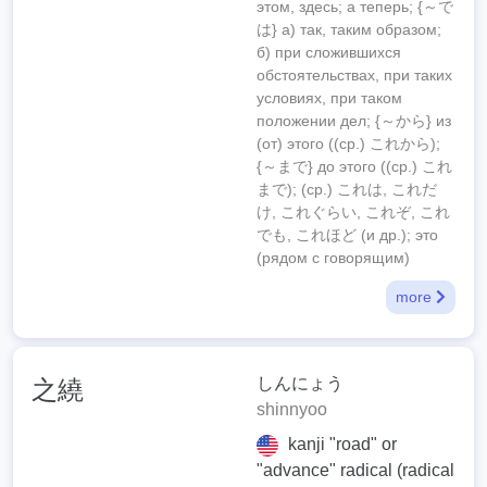
этом, здесь; а теперь; {～で
は} а) так, таким образом;
б) при сложившихся
обстоятельствах, при таких
условиях, при таком
положении дел; {～から} из
(от) этого ((ср.) これから);
{～まで} до этого ((ср.) これ
まで); (ср.) これは, これだ
け, これぐらい, これぞ, これ
でも, これほど (и др.); это
(рядом с говорящим)
more
しんにょう
之繞
shinnyoo
kanji "road" or
"advance" radical (radical