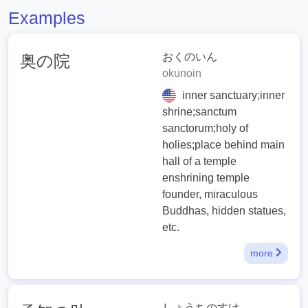
Examples
おくのいん
奥の院
okunoin
inner sanctuary;inner
shrine;sanctum
sanctorum;holy of
holies;place behind main
hall of a temple
enshrining temple
founder, miraculous
Buddhas, hidden statues,
etc.
more
しょうちのすけ