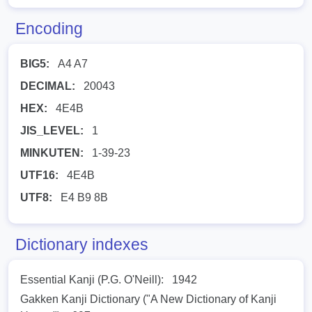
Encoding
BIG5:
A4 A7
DECIMAL:
20043
HEX:
4E4B
JIS_LEVEL:
1
MINKUTEN:
1-39-23
UTF16:
4E4B
UTF8:
E4 B9 8B
Dictionary indexes
Essential Kanji (P.G. O'Neill):
1942
Gakken Kanji Dictionary ("A New Dictionary of Kanji