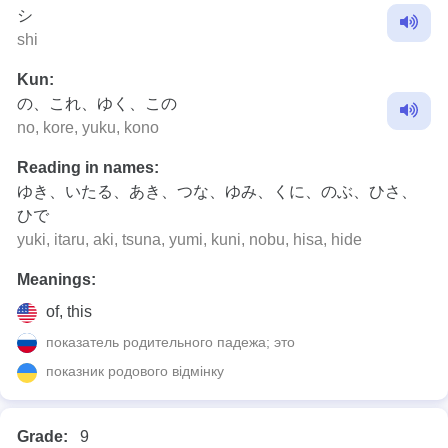
シ
shi
Kun:
の、これ、ゆく、この
no, kore, yuku, kono
Reading in names:
ゆき、いたる、あき、つな、ゆみ、くに、のぶ、ひさ、
ひで
yuki, itaru, aki, tsuna, yumi, kuni, nobu, hisa, hide
Meanings:
of, this
показатель родительного падежа; это
показник родового відмінку
Grade:
9