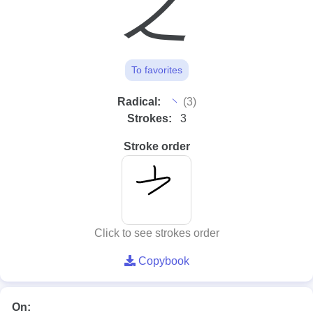
之
To favorites
⼂
Radical:
(3)
Strokes:
3
Stroke order
Click to see strokes order
Copybook
On: