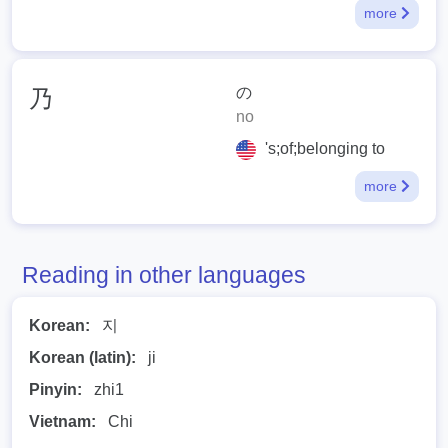
more
の
乃
no
's;of;belonging to
more
Reading in other languages
Korean:
지
Korean (latin):
ji
Pinyin:
zhi1
Vietnam:
Chi