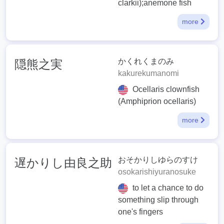
clarkii);anemone fish
more
かくれくまのみ
隠熊之実
kakurekumanomi
Ocellaris clownfish
(Amphiprion ocellaris)
more
おそかりしゆらのすけ
遅かりし由良之助
osokarishiyuranosuke
to let a chance to do
something slip through
one's fingers