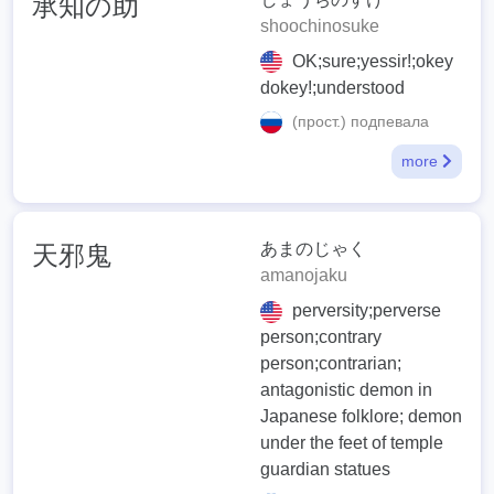
承知の助
shoochinosuke
OK;sure;yessir!;okey
dokey!;understood
(прост.) подпевала
more
あまのじゃく
天邪鬼
amanojaku
perversity;perverse
person;contrary
person;contrarian;
antagonistic demon in
Japanese folklore; demon
under the feet of temple
guardian statues