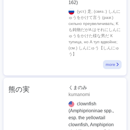
162)
(уст.) 辵; (связ.:) しんに
ゅうをかけて言う (разг.)
сильно преувеличивать; K
も鈍物だがA はそれにしんに
ゅうをかけた様な男だ К
тупица, но А туп вдвойне;
(см.) しんにゅう【しんにゅ
う】
more
くまのみ
熊の実
kumanomi
clownfish
(Amphiprioninae spp.,
esp. the yellowtail
clownfish, Amphiprion