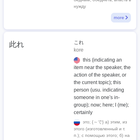
нужду
more
これ
此れ
kore
this (indicating an
item near the speaker, the
action of the speaker, or
the current topic); this
person (usu. indicating
someone in one's in-
group); now; here; I (me);
certainly
это; {～で} а) этим, из
этого (изготовленный и т.
п.); с помощью этого; б) на