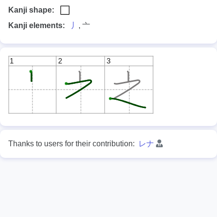
Kanji shape:
Kanji elements:
丿
, 亠
1
2
3
Thanks to users for their contribution:
レナ