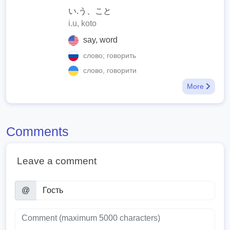
い.う、こと
i.u, koto
say, word
слово; говорить
слово, говорити
More
Comments
Leave a comment
@