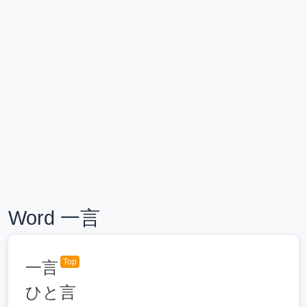
Word 一言
Top
一言
ひと言