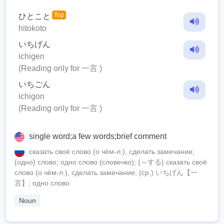
Top
ひとこと
hitokoto
いちげん
ichigen
(Reading only for 一言 )
いちごん
ichigon
(Reading only for 一言 )
single word;a few words;brief comment
сказать своё слово (о чём-л.), сделать замечание;
{одно} слово; одно слово (словечко); {～する} сказать своё
слово (о чём-л.), сделать замечание; (ср.) いちげん【一
言】; одно слово
Noun