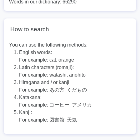
Words in our dictionary: 66290
How to search
You can use the following methods:
English words:
For example:
cat, orange
Latin characters (romaji):
For example:
watashi, anohito
Hiragana and / or kanji:
For example:
あの方, くだもの
Katakana:
For example:
コーヒー, アメリカ
Kanji:
For example:
図書館, 天気