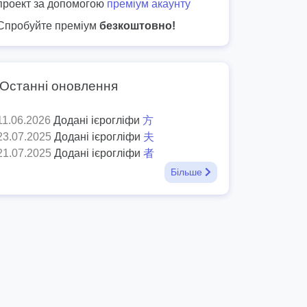
проект за допомогою
преміум акаунту
Спробуйте преміум
безкоштовно!
Останні оновлення
11.06.2026
Додані ієрогліфи
方
23.07.2025
Додані ієрогліфи
夫
21.07.2025
Додані ієрогліфи
者
Більше