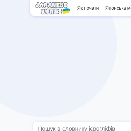
Як почати
Японська 