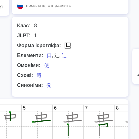
посылать; отправлять
ня
Клас:
8
JLPT:
1
Форма ієрогліфа:
Елементи:
口
, 辶,
辶
Омоніми:
使
Схожі:
遺
Синоніми:
発
5
6
7
8