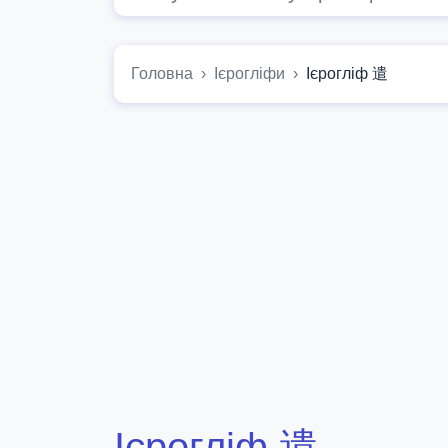
Головна
Ієрогліфи
Ієрогліф 遣
Ієрогліф 遣