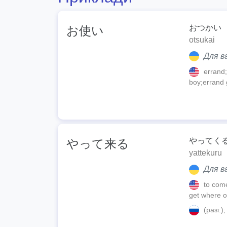
おつかい
お使い
otsukai
Для ва
errand;
boy;errand gi
やってく
やって来る
yattekuru
Для ва
to come
get where o
(разг.)