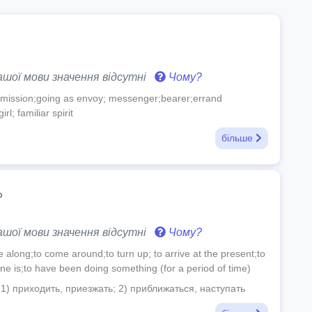
шої мови значення відсутні
Чому?
mission;going as envoy; messenger;bearer;errand
rl; familiar spirit
більше
る
шої мови значення відсутні
Чому?
 along;to come around;to turn up; to arrive at the present;to
ne is;to have been doing something (for a period of time)
; 1) приходить, приезжать; 2) приближаться, наступать