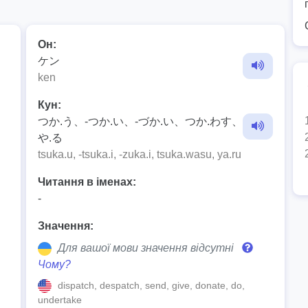
Он:
ケン
ken
Кун:
つか.う、-つか.い、-づか.い、つか.わす、
や.る
tsuka.u, -tsuka.i, -zuka.i, tsuka.wasu, ya.ru
Читання в іменах:
-
Значення:
Для вашої мови значення відсутні
Чому?
dispatch, despatch, send, give, donate, do,
undertake