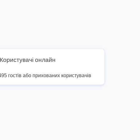
Користувачі онлайн
495 гостів або прихованих користувачів
9
10
11
12
13