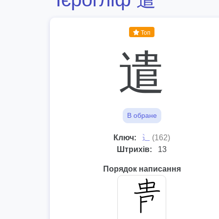
Топ
遣
В обране
⻌
Ключ:
(162)
Штрихів:
13
Порядок написання