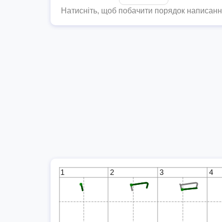
Натисніть, щоб побачити порядок написан
1
2
3
4