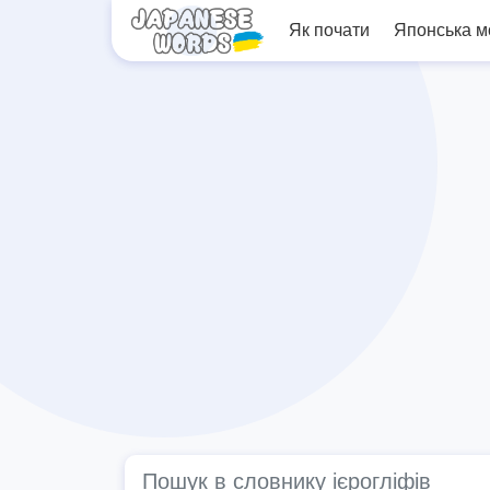
Як почати
Японська 