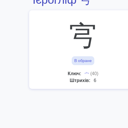
宆
В обране
⼧
Ключ:
(40)
Штрихів:
6