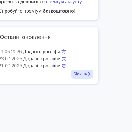
проект за допомогою
преміум акаунту
Спробуйте преміум
безкоштовно!
Останні оновлення
11.06.2026
Додані ієрогліфи
方
23.07.2025
Додані ієрогліфи
夫
21.07.2025
Додані ієрогліфи
者
Більше