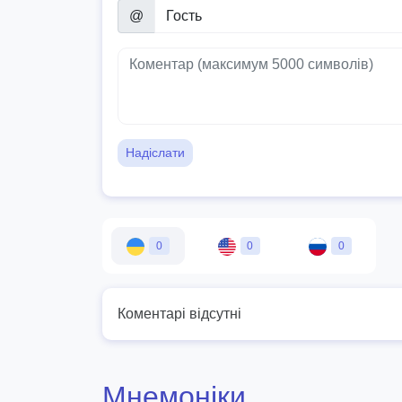
@
Надіслати
0
0
0
Коментарі відсутні
Мнемоніки