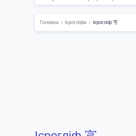
Головна
Ієрогліфи
Ієрогліф 宆
Ієрогліф 宆