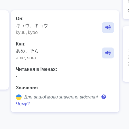
Он:
キュウ、キョウ
kyuu, kyoo
Кун:
あめ、そら
ame, sora
Читання в іменах:
-
Значення:
Для вашої мови значення відсутні
Чому?