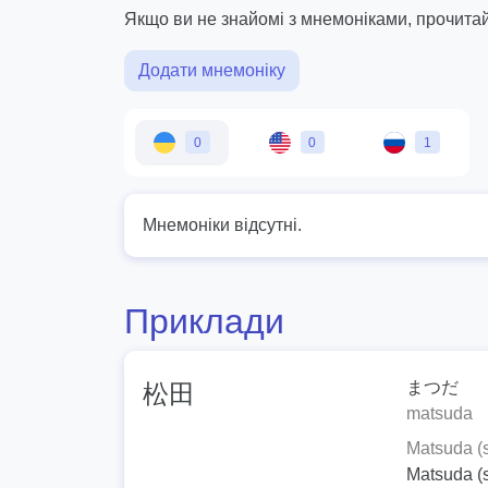
Якщо ви не знайомі з мнемоніками, прочита
Додати мнемоніку
0
0
1
Мнемоніки відсутні.
Приклади
まつだ
松田
matsuda
Matsuda (
Matsuda (