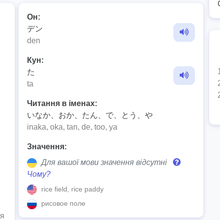
Он:
デン
den
Кун:
た
ta
Читання в іменах:
いなか、おか、たん、で、とう、や
inaka, oka, tan, de, too, ya
Значення:
Для вашої мови значення відсутні
Чому?
rice field, rice paddy
рисовое поле
ня