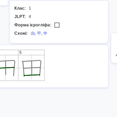
Клас:
1
JLPT:
4
Форма ієрогліфа:
Схожі:
由
,
甲
,
申
5