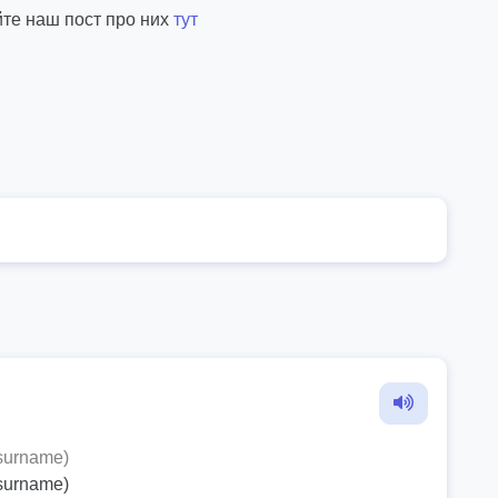
йте наш пост про них
тут
surname)
surname)