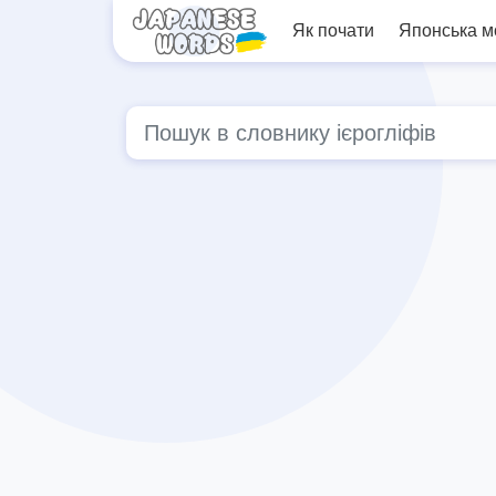
Як почати
Японська 