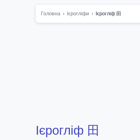
Головна
Ієрогліфи
Ієрогліф 田
Ієрогліф 田