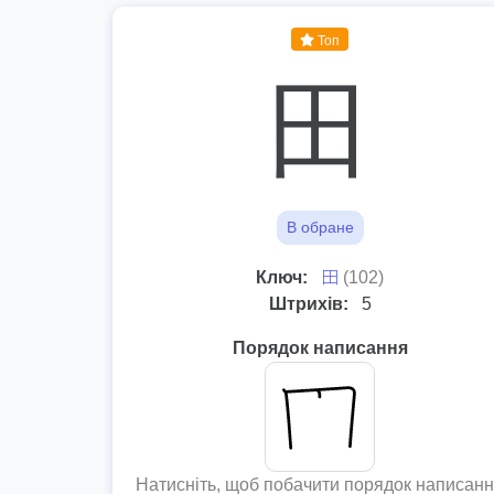
Топ
田
В обране
⽥
Ключ:
(102)
Штрихів:
5
Порядок написання
Натисніть, щоб побачити порядок написан