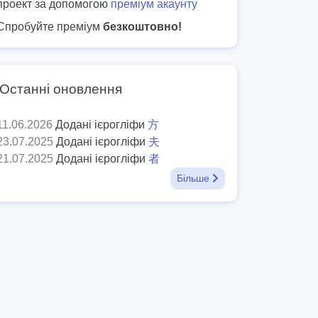
проект за допомогою
преміум акаунту
Спробуйте преміум
безкоштовно!
Останні оновлення
11.06.2026
Додані ієрогліфи
方
23.07.2025
Додані ієрогліфи
夫
21.07.2025
Додані ієрогліфи
者
Більше