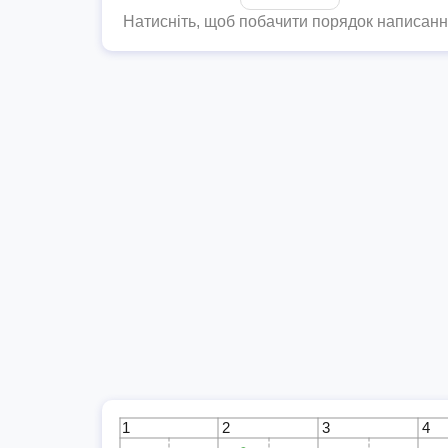
Натисніть, щоб побачити порядок написан
1
2
3
4