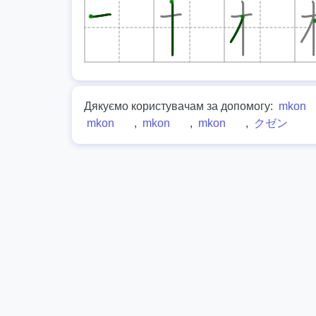
Дякуємо користувачам за допомогу:
mkon
mkon
,
mkon
,
mkon
,
クゼン