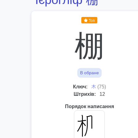
Топ
棚
В обране
⽊
Ключ:
(75)
Штрихів:
12
Порядок написання