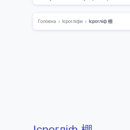
Головна
Ієрогліфи
Ієрогліф 棚
Ієрогліф 棚