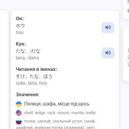
Он:
ホウ
hou
Кун:
たな、-だな
tana, -dana
Читання в іменах:
すけ、たな、ほう
suke, tana, hoo
Значення:
Полиця, шафа, місце під щось
shelf, ledge, rack, mount, mantle, trellis
полка; шельф; скальный уступ; шкаф,
шкафчик; книжная полка (этажерка); синт.