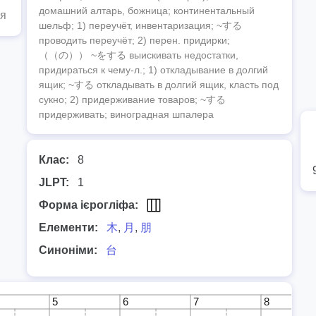
домашний алтарь, божница; континентальный
ня
шельф; 1) переучёт, инвентаризация; ~する
проводить переучёт; 2) перен. придирки;
（（の）） ~をする выискивать недостатки,
придираться к чему-л.; 1) откладывание в долгий
ящик; ~する откладывать в долгий ящик, класть под
сукно; 2) придерживание товаров; ~する
придерживать; виноградная шпалера
Клас:
8
JLPT:
1
Форма ієрогліфа:
Елементи:
木
,
月
,
朋
Синоніми:
台
5
6
7
8