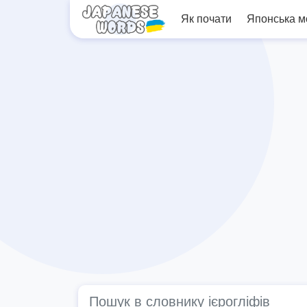
Як почати
Японська 