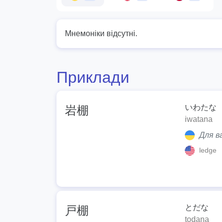
Мнемоніки відсутні.
Приклади
いわたな
岩棚
iwatana
Для ва
ledge
とだな
戸棚
todana