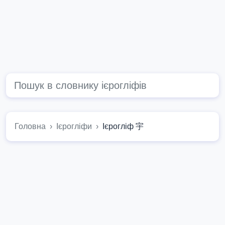
Головна
Ієрогліфи
Ієрогліф 宇