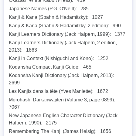
Okazaki; White Rabbit Press):
459
Japanese Names (P.G. O'Neill):
285
Kanji & Kana (Spahn & Hadamitzky):
1027
Kanji & Kana (Spahn & Hadamitzky, 2 edition):
990
Kanji Learners Dictionary (Jack Halpern, 1999):
1377
Kanji Learners Dictionary (Jack Halpern, 2 edition,
2013):
1863
Kanji in Context (Nishiguchi and Kono):
1252
Kodansha Compact Kanji Guide:
465
Kodansha Kanji Dictionary (Jack Halpern, 2013):
2699
Les Kanjis dans la tête (Yves Maniette):
1672
Morohashi Daikanwajiten (Volume 3, page 0899):
7067
New Japanese-English Character Dictionary (Jack
Halpern, 1990):
2175
Remembering The Kanji (James Heisig):
1656