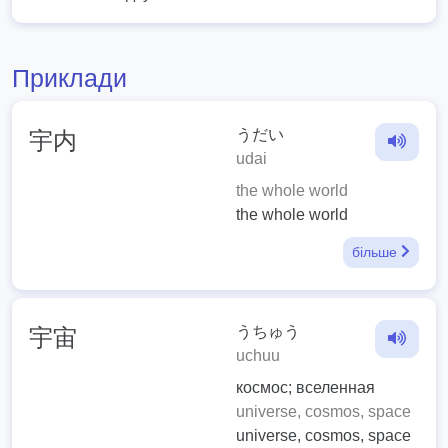
Приклади
うだい
宇内
udai
the whole world
the whole world
більше
うちゅう
宇宙
uchuu
космос; вселенная
universe, cosmos, space
universe, cosmos, space