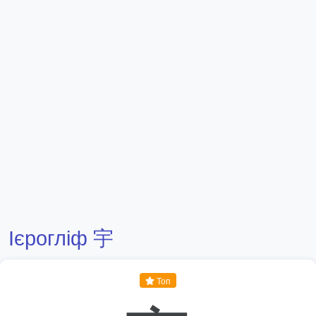
Ієрогліф 宇
Топ