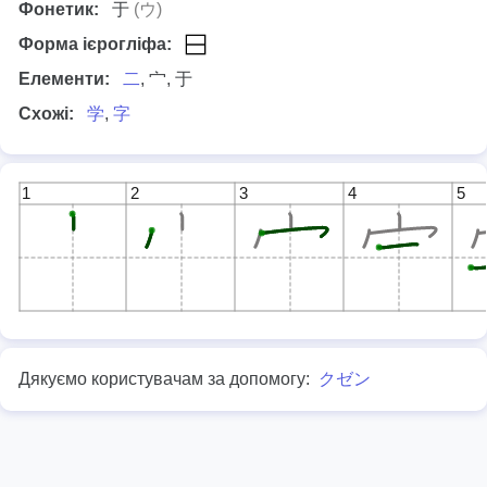
Фонетик:
于
(ウ)
Форма ієрогліфа:
Елементи:
二
, 宀, 于
Схожі:
学
,
字
1
2
3
4
5
Дякуємо користувачам за допомогу:
クゼン