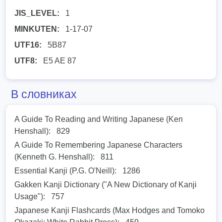
JIS_LEVEL:
1
MINKUTEN:
1-17-07
UTF16:
5B87
UTF8:
E5 AE 87
В словниках
A Guide To Reading and Writing Japanese (Ken
Henshall):
829
A Guide To Remembering Japanese Characters
(Kenneth G. Henshall):
811
Essential Kanji (P.G. O'Neill):
1286
Gakken Kanji Dictionary ("A New Dictionary of Kanji
Usage"):
757
Japanese Kanji Flashcards (Max Hodges and Tomoko