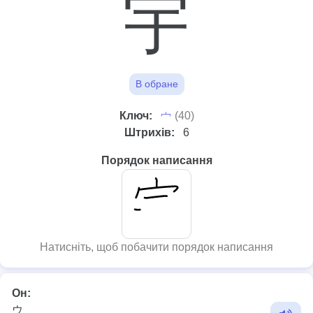
宇
В обране
⼧
Ключ:
(40)
Штрихів:
6
Порядок написання
Натисніть, щоб побачити порядок написання
Он:
ウ