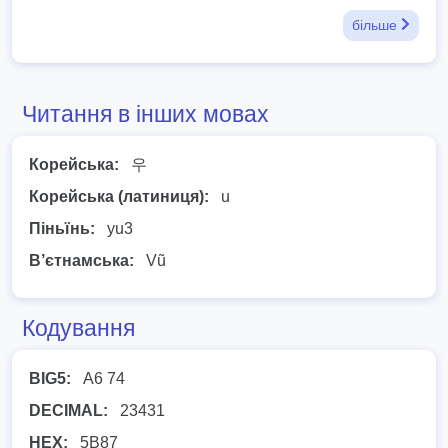
більше
Читання в інших мовах
Корейська:
우
Корейська (латиниця):
u
Піньїнь:
yu3
В’єтнамська:
Vũ
Кодування
BIG5:
A6 74
DECIMAL:
23431
HEX:
5B87