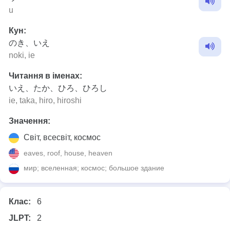
u
Кун:
のき、いえ
noki, ie
Читання в іменах:
いえ、たか、ひろ、ひろし
ie, taka, hiro, hiroshi
Значення:
Світ, всесвіт, космос
eaves, roof, house, heaven
мир; вселенная; космос; большое здание
Клас:
6
JLPT:
2