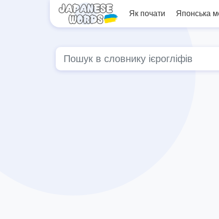
Як почати
Японська 