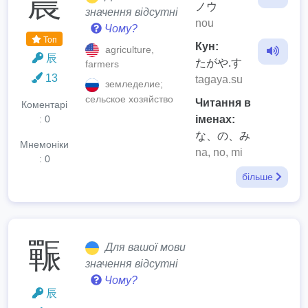
農
ノウ
значення відсутні
nou
Чому?
Топ
Кун:
agriculture,
辰
たがや.す
farmers
13
tagaya.su
земледелие;
сельское хозяйство
Читання в
Коментарі
: 0
іменах:
な、の、み
Мнемоніки
na, no, mi
: 0
більше
辴
Для вашої мови
значення відсутні
Чому?
辰