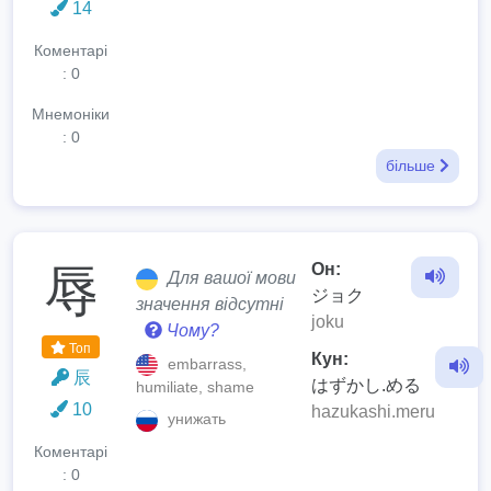
14
Коментарі
: 0
Мнемоніки
: 0
більше
Он:
辱
Для вашої мови
ジョク
значення відсутні
joku
Чому?
Топ
Кун:
embarrass,
辰
はずかし.める
humiliate, shame
10
hazukashi.meru
унижать
Коментарі
: 0