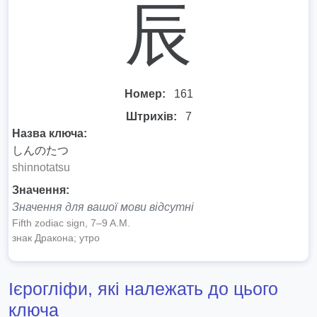
⾠
Номер:
161
Штрихів:
7
Назва ключа:
しんのたつ
shinnotatsu
Значення:
Значення для вашої мови відсутні
Fifth zodiac sign, 7–9 A.M.
знак Дракона; утро
Ієрогліфи, які належать до цього
ключа