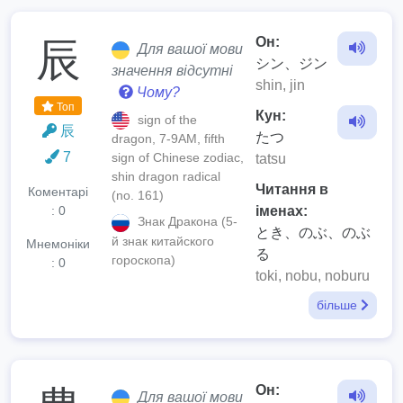
Он:
辰
Для вашої мови
シン、ジン
значення відсутні
shin, jin
Чому?
Топ
Кун:
sign of the
辰
たつ
dragon, 7-9AM, fifth
7
sign of Chinese zodiac,
tatsu
shin dragon radical
Читання в
Коментарі
(no. 161)
: 0
іменах:
Знак Дракона (5-
とき、のぶ、のぶ
й знак китайского
Мнемоніки
る
гороскопа)
: 0
toki, nobu, noburu
більше
Он:
Для вашої мови