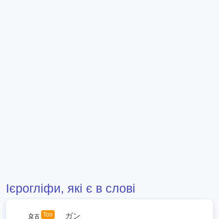
Ієрогліфи, які є в слові
Топ
ガン
顔