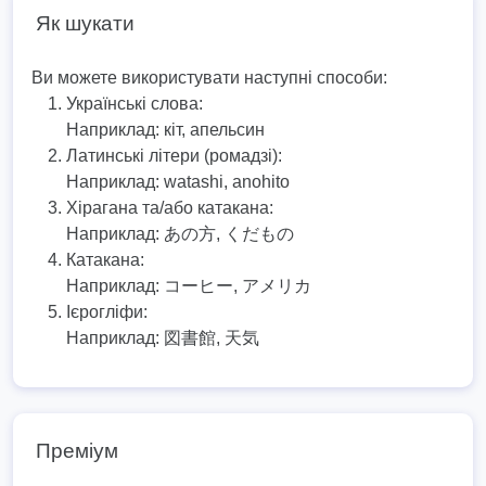
Як шукати
Ви можете використувати наступні способи:
Українські слова:
Наприклад:
кіт, апельсин
Латинські літери (ромадзі):
Наприклад:
watashi, anohito
Хірагана та/або катакана:
Наприклад:
あの方, くだもの
Катакана:
Наприклад:
コーヒー, アメリカ
Ієрогліфи:
Наприклад:
図書館, 天気
Преміум