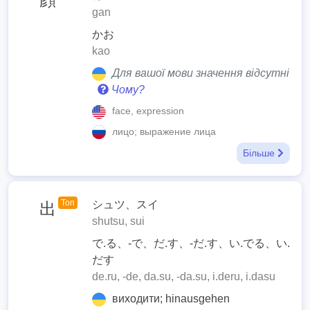
gan
かお
kao
Для вашої мови значення відсутні
Чому?
face, expression
лицо; выражение лица
Більше
Топ
シュツ、スイ
出
shutsu, sui
で.る、-で、だ.す、-だ.す、い.でる、い.
だす
de.ru, -de, da.su, -da.su, i.deru, i.dasu
виходити; hinausgehen