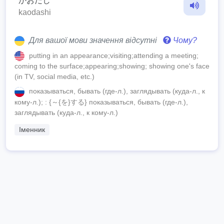
かおだし
kaodashi
Для вашої мови значення відсутні
Чому?
putting in an appearance;visiting;attending a meeting;
coming to the surface;appearing;showing; showing one's face
(in TV, social media, etc.)
показываться, бывать (где-л.), заглядывать (куда-л., к
кому-л.); : {～{を}する} показываться, бывать (где-л.),
заглядывать (куда-л., к кому-л.)
Іменник