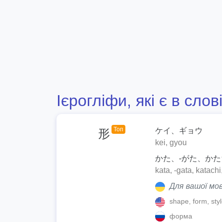
Ієрогліфи, які є в слов
Топ
ケイ、ギョウ
形
kei, gyou
かた、-がた、か
kata, -gata, katachi
Для вашої мов
shape, form, styl
форма