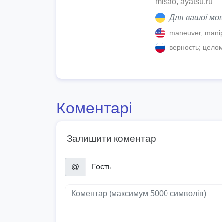
misao, ayatsu.ru
Для вашої мов
maneuver, manipula
верность; целом
Коментарі
Залишити коментар
@