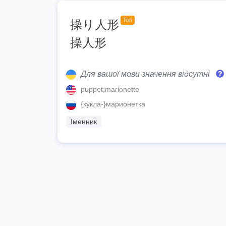
Топ
操り人形
操人形
Для вашої мови значення відсутні
puppet;marionette
{кукла-}марионетка
Іменник