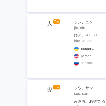
Топ
ジン、ニン
人
jin, nin
ひと、-り、-と
hito, -ri, -to
людина
person
человек
Топ
ソウ、サン
操
sou, san
みさお、あやつ.る