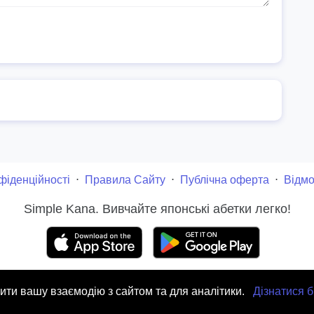
фіденційності
⋅
Правила Сайту
⋅
Публічна оферта
⋅
Відмо
Simple Kana. Вивчайте японські абетки легко!
. Всі права захищені. Копіювання матеріалів сайту заборонено без
ти вашу взаємодію з сайтом та для аналітики.
Дізнатися 