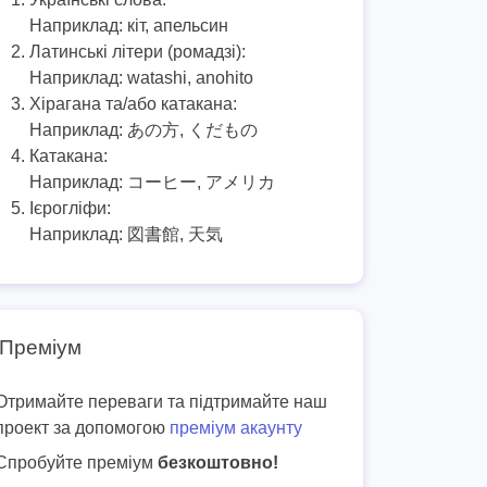
Наприклад:
кіт, апельсин
Латинські літери (ромадзі):
Наприклад:
watashi, anohito
Хірагана та/або катакана:
Наприклад:
あの方, くだもの
Катакана:
Наприклад:
コーヒー, アメリカ
Ієрогліфи:
Наприклад:
図書館, 天気
Преміум
Отримайте переваги та підтримайте наш
проект за допомогою
преміум акаунту
Спробуйте преміум
безкоштовно!