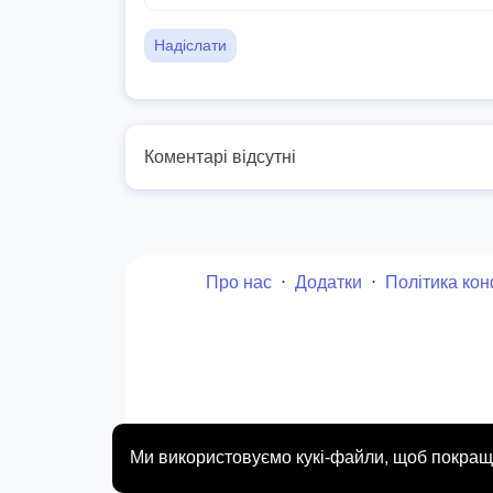
Надіслати
Коментарі відсутні
Про нас
⋅
Додатки
⋅
Політика кон
© japanese-words.org 2010 - 2026
Ми використовуємо кукі-файли, щоб покращи