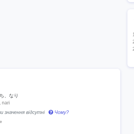
і
たち、なり
, nari
и значення відсутні
Чому?
e