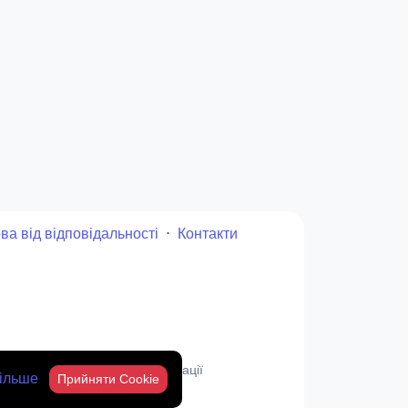
ва від відповідальності
⋅
Контакти
 письмового дозволу адміністрації
більше
Прийняти Cookie