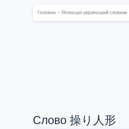
Головна
Японсько-український словник
Слово 操り人形