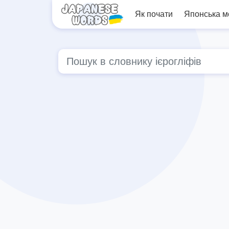
Як почати
Японська 