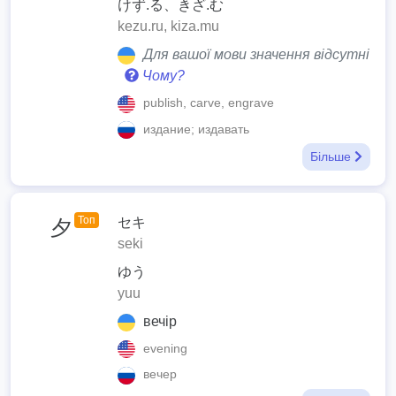
けず.る、きざ.む
kezu.ru, kiza.mu
Для вашої мови значення відсутні
Чому?
publish, carve, engrave
издание; издавать
Більше
Топ
セキ
夕
seki
ゆう
yuu
вечір
evening
вечер