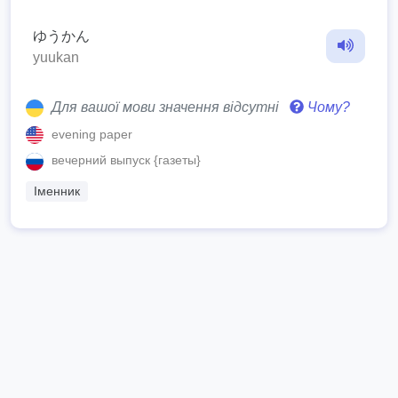
ゆうかん
yuukan
Для вашої мови значення відсутні
Чому?
evening paper
вечерний выпуск {газеты}
Іменник