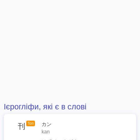
Ієрогліфи, які є в слові
Топ
カン
刊
kan