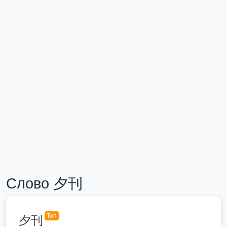
Слово 夕刊
Топ
夕刊