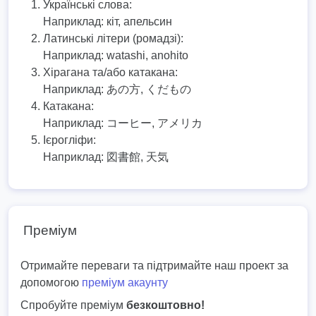
Українські слова:
Наприклад:
кіт, апельсин
Латинські літери (ромадзі):
Наприклад:
watashi, anohito
Хірагана та/або катакана:
Наприклад:
あの方, くだもの
Катакана:
Наприклад:
コーヒー, アメリカ
Ієрогліфи:
Наприклад:
図書館, 天気
Преміум
Отримайте переваги та підтримайте наш проект за
допомогою
преміум акаунту
Спробуйте преміум
безкоштовно!