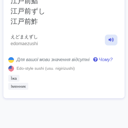
江戸前鮨
江戸前ずし
江戸前鮓
えどまえずし
edomaezushi
Для вашої мови значення відсутні
Чому?
Edo-style sushi (usu. nigirizushi)
Їжа
Іменник