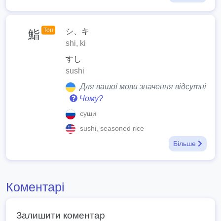
Топ
シ、キ
鮨
shi, ki
すし
sushi
Для вашої мови значення відсутні
Чому?
суши
sushi, seasoned rice
Більше
Коментарі
Залишити коментар