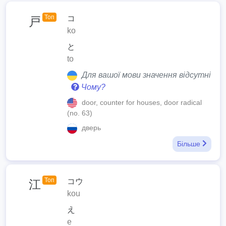
Топ
コ
戸
ko
と
to
Для вашої мови значення відсутні
Чому?
door, counter for houses, door radical
(no. 63)
дверь
Більше
Топ
コウ
江
kou
え
e