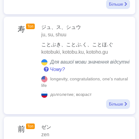
Більше
Топ
ジュ、ス、シュウ
寿
ju, su, shuu
ことぶき、ことぶ.く、ことほ.ぐ
kotobuki, kotobu.ku, kotoho.gu
Для вашої мови значення відсутні
Чому?
longevity, congratulations, one's natural
life
долголетие; возраст
Більше
Топ
ゼン
前
zen