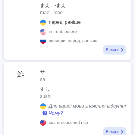
まえ、-まえ
mae, -mae
перед, раніше
in front, before
впереди; перед; раньше
Більше
サ
鮓
sa
すし
sushi
Для вашої мови значення відсутні
Чому?
sushi, seasoned rice
Більше