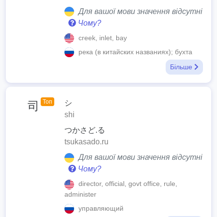
Для вашої мови значення відсутні
Чому?
creek, inlet, bay
река (в китайских названиях); бухта
Більше
Топ
シ
司
shi
つかさど.る
tsukasado.ru
Для вашої мови значення відсутні
Чому?
director, official, govt office, rule,
administer
управляющий