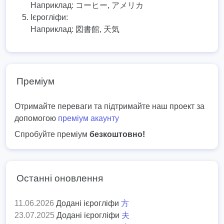
Наприклад:
コーヒー, アメリカ
Ієрогліфи:
Наприклад:
図書館, 天気
Преміум
Отримайте переваги та підтримайте наш проект за
допомогою
преміум акаунту
Спробуйте преміум
безкоштовно!
Останні оновлення
11.06.2026
Додані ієрогліфи
方
23.07.2025
Додані ієрогліфи
夫