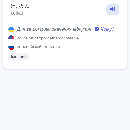
けいかん
keikan
Для вашої мови значення відсутні
Чому?
police officer;policeman;constable
полицейский; полиция
Іменник