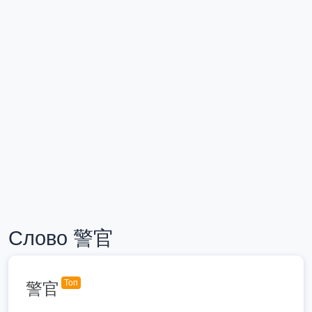
Слово 警官
Топ
警官