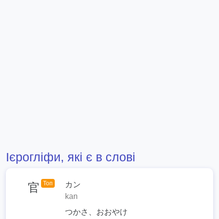
Ієрогліфи, які є в слові
Топ
カン
官
kan
つかさ、おおやけ