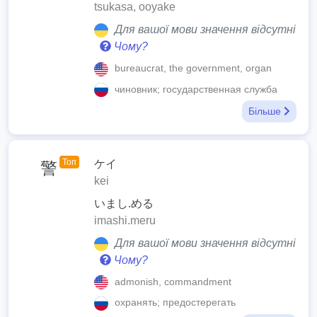
tsukasa, ooyake
Для вашої мови значення відсутні
Чому?
bureaucrat, the government, organ
чиновник; государственная служба
Більше
Топ
ケイ
警
kei
いまし.める
imashi.meru
Для вашої мови значення відсутні
Чому?
admonish, commandment
охранять; предостерегать