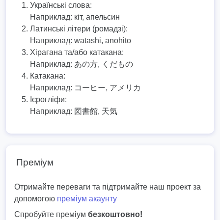
Українські слова:
Наприклад:
кіт, апельсин
Латинські літери (ромадзі):
Наприклад:
watashi, anohito
Хірагана та/або катакана:
Наприклад:
あの方, くだもの
Катакана:
Наприклад:
コーヒー, アメリカ
Ієрогліфи:
Наприклад:
図書館, 天気
Преміум
Отримайте переваги та підтримайте наш проект за
допомогою
преміум акаунту
Спробуйте преміум
безкоштовно!