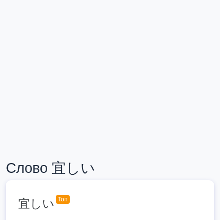
Слово 宜しい
Топ
宜しい