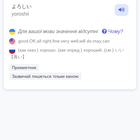
よろしい
yoroshii
Для вашої мови значення відсутні
Чому?
good;OK;all right;fine;very well;will do;may;can
(как сказ.) хорошо; (как опред.) хороший; (см.) いい
【善い】
Прикметник
Зазвичай пишеться тільки каною