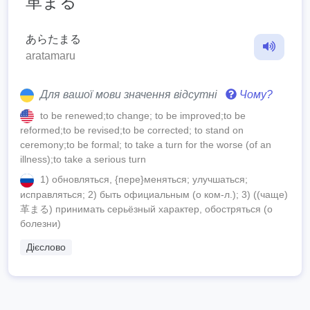
革まる
あらたまる
aratamaru
Для вашої мови значення відсутні
Чому?
to be renewed;to change; to be improved;to be
reformed;to be revised;to be corrected; to stand on
ceremony;to be formal; to take a turn for the worse (of an
illness);to take a serious turn
1) обновляться, {пере}меняться; улучшаться;
исправляться; 2) быть официальным (о ком-л.); 3) ((чаще)
革まる) принимать серьёзный характер, обостряться (о
болезни)
Дієслово