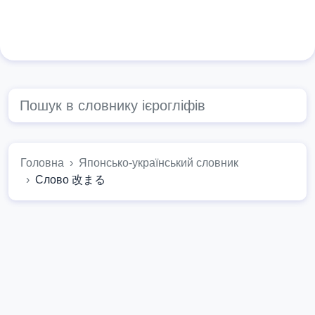
Головна
Японсько-український словник
Слово 改まる