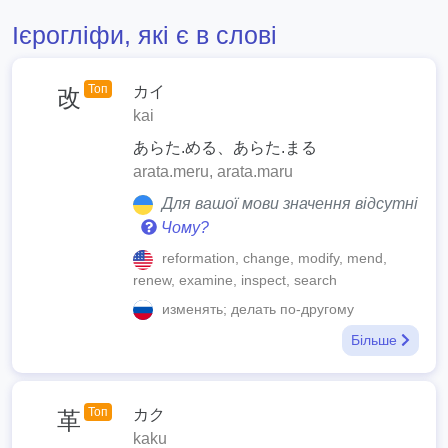
Ієрогліфи, які є в слові
Топ
カイ
改
kai
あらた.める、あらた.まる
arata.meru, arata.maru
Для вашої мови значення відсутні
Чому?
reformation, change, modify, mend,
renew, examine, inspect, search
изменять; делать по-другому
Більше
Топ
カク
革
kaku