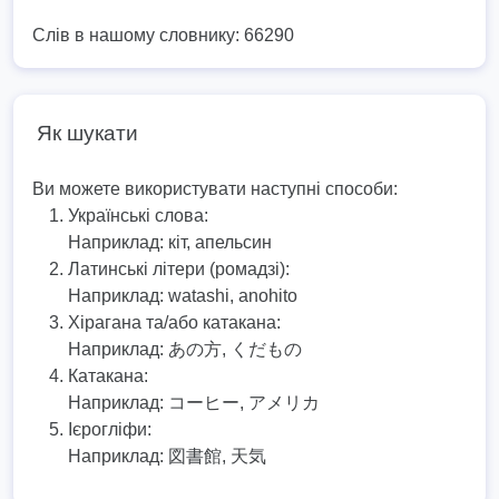
Слів в нашому словнику: 66290
Як шукати
Ви можете використувати наступні способи:
Українські слова:
Наприклад:
кіт, апельсин
Латинські літери (ромадзі):
Наприклад:
watashi, anohito
Хірагана та/або катакана:
Наприклад:
あの方, くだもの
Катакана:
Наприклад:
コーヒー, アメリカ
Ієрогліфи:
Наприклад:
図書館, 天気