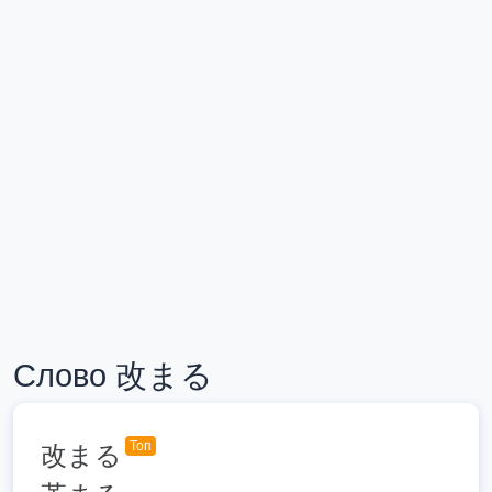
Слово 改まる
Топ
改まる