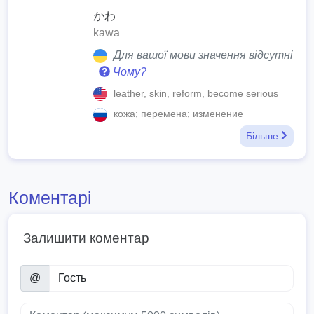
かわ
kawa
Для вашої мови значення відсутні
Чому?
leather, skin, reform, become serious
кожа; перемена; изменение
Більше
Коментарі
Залишити коментар
@