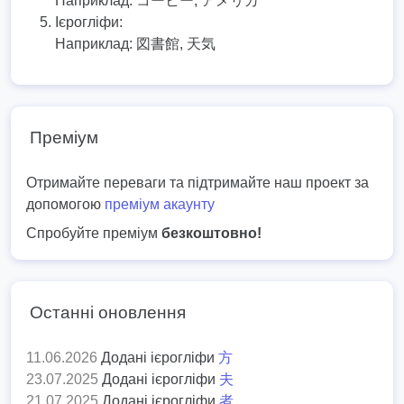
Наприклад:
コーヒー, アメリカ
Ієрогліфи:
Наприклад:
図書館, 天気
Преміум
Отримайте переваги та підтримайте наш проект за
допомогою
преміум акаунту
Спробуйте преміум
безкоштовно!
Останні оновлення
11.06.2026
Додані ієрогліфи
方
23.07.2025
Додані ієрогліфи
夫
21.07.2025
Додані ієрогліфи
者