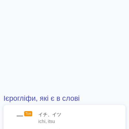
Ієрогліфи, які є в слові
Топ
イチ、イツ
一
ichi, itsu