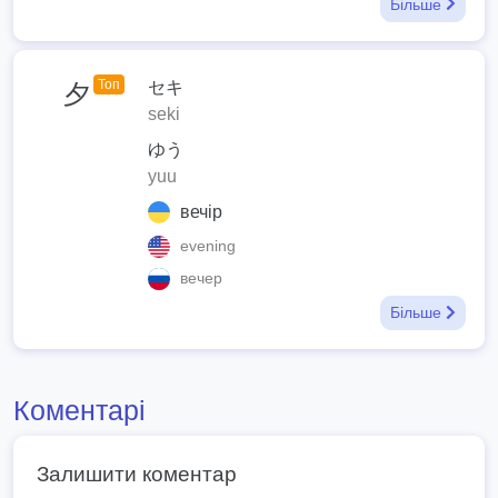
Більше
Топ
セキ
夕
seki
ゆう
yuu
вечір
evening
вечер
Більше
Коментарі
Залишити коментар