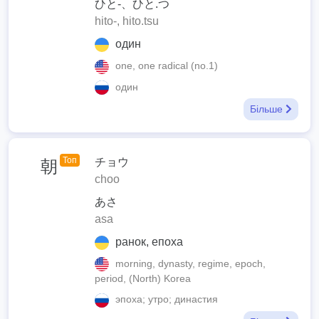
ひと-、ひと.つ
hito-, hito.tsu
один
one, one radical (no.1)
один
Більше
Топ
チョウ
朝
choo
あさ
asa
ранок, епоха
morning, dynasty, regime, epoch,
period, (North) Korea
эпоха; утро; династия