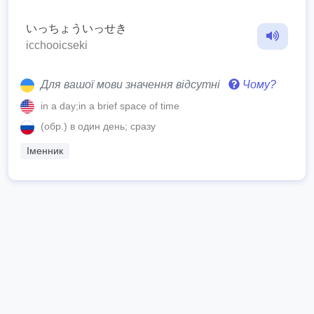
いっちょういっせき
icchooicseki
Для вашої мови значення відсутні
Чому?
in a day;in a brief space of time
(обр.) в один день; сразу
Іменник