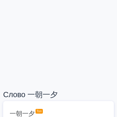
Слово 一朝一夕
Топ
一朝一夕