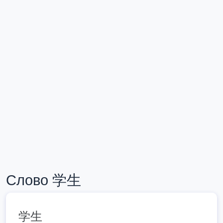
Слово 学生
学生