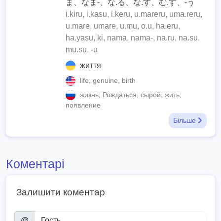
ま、なま-、な.る、な.す、む.す、-う
i.kiru, i.kasu, i.keru, u.mareru, uma.reru,
u.mare, umare, u.mu, o.u, ha.eru,
ha.yasu, ki, nama, nama-, na.ru, na.su,
mu.su, -u
життя
life, genuine, birth
жизнь; Рождаться; сырой; жить;
появление
Більше
Коментарі
Залишити коментар
@