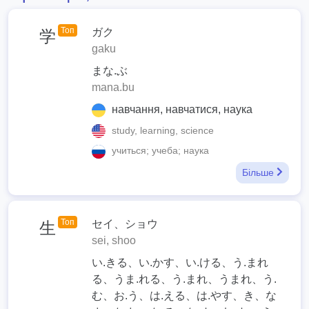
Топ
ガク
学
gaku
まな.ぶ
mana.bu
навчання, навчатися, наука
study, learning, science
учиться; учеба; наука
Більше
Топ
セイ、ショウ
生
sei, shoo
い.きる、い.かす、い.ける、う.まれ
る、うま.れる、う.まれ、うまれ、う.
む、お.う、は.える、は.やす、き、な