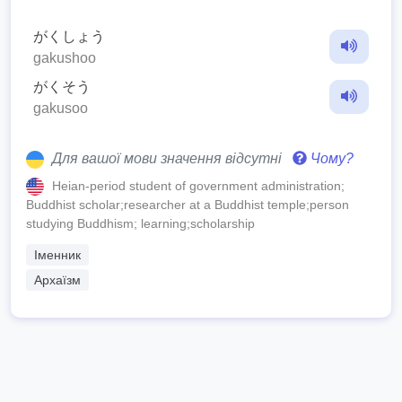
がくしょう
gakushoo
がくそう
gakusoo
Для вашої мови значення відсутні
Чому?
Heian-period student of government administration;
Buddhist scholar;researcher at a Buddhist temple;person
studying Buddhism; learning;scholarship
Іменник
Архаїзм