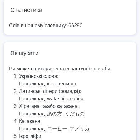
Статистика
Слів в нашому словнику: 66290
Як шукати
Ви можете використувати наступні способи:
Українські слова:
Наприклад:
кіт, апельсин
Латинські літери (ромадзі):
Наприклад:
watashi, anohito
Хірагана та/або катакана:
Наприклад:
あの方, くだもの
Катакана:
Наприклад:
コーヒー, アメリカ
Ієрогліфи: