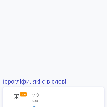
Ієрогліфи, які є в слові
Топ
ソウ
宋
sou