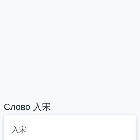
Слово 入宋
入宋