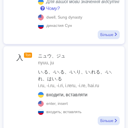
Для вашої мови значення відсутні
Чому?
dwell, Sung dynasty
династия Сун
Більше
Топ
ニュウ、ジュ
入
nyuu, ju
い.る、-い.る、-い.り、い.れる、-い.
れ、はい.る
i.ru, -i.ru, -i.ri, i.reru, -i.re, hai.ru
входити, вставляти
enter, insert
входить; вставлять
Більше