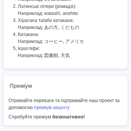
Латинські літери (ромадзі):
Наприклад:
watashi, anohito
Хірагана та/або катакана:
Наприклад:
あの方, くだもの
Катакана:
Наприклад:
コーヒー, アメリカ
Ієрогліфи:
Наприклад:
図書館, 天気
Преміум
Отримайте переваги та підтримайте наш проект за
допомогою
преміум акаунту
Спробуйте преміум
безкоштовно!